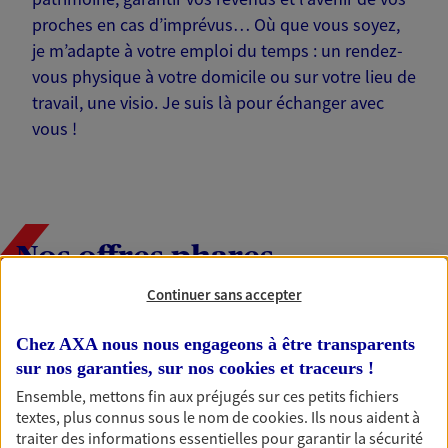
proches en cas d’imprévus… Où que vous soyez,
je m’adapte à votre emploi du temps : un rendez-
vous physique à votre domicile ou sur votre lieu de
travail, une visio. Je suis là pour échanger avec
vous !
Nos offres phares
Continuer sans accepter
Épargne
Chez AXA nous nous engageons à être transparents
sur nos garanties, sur nos
cookies et traceurs
!
Réalisez vos projets grâce à votre épargne : achat
immobilier, études des enfants ou voyage autour
Ensemble, mettons fin aux préjugés sur ces petits fichiers
du monde… Épargnez à votre rythme et
textes, plus connus sous le nom de
cookies
. Ils nous aident à
simplement, selon votre profil.
traiter des informations essentielles pour garantir la sécurité