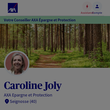
Espace
client
Assistance
Compte
Accéder
Votre Conseiller AXA Épargne et Protection
au
contenu
principal
Accéder
au
pied
de
page
Caroline Joly
AXA Epargne et Protection
Seignosse (40)