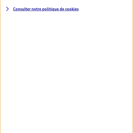
Consulter notre politique de
cookies
Santé
Couvrez vos dépenses de santé ainsi que celles de
votre famille avec la complémentaire santé qui
vous ressemble.
Découvrir l'offre Santé
VOIR TOUTES NOS OFFRES
Nos expertises
Réaliser un bilan social et