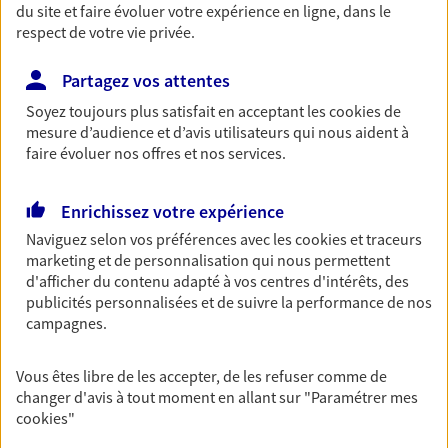
du site et faire évoluer votre expérience en ligne, dans le
Découvrir les offres Épargne
respect de votre vie privée.
Partagez vos attentes
Retraite
Soyez toujours plus satisfait en acceptant les
cookies
de
Préparez sereinement ce nouveau chapitre de
mesure d’audience et d’avis utilisateurs qui nous aident à
votre vie avec les conseils d'un expert. Découvrez
faire évoluer nos offres et nos services.
notre solution PER (Plan Epargne Retraite)
spécialement conçue pour la retraite.
Enrichissez votre expérience
Découvrir l'offre Retraite
Naviguez selon vos préférences avec les
cookies et traceurs
marketing et de personnalisation qui nous permettent
d'afficher du contenu adapté à vos centres d'intérêts, des
Prévoyance
publicités personnalisées et de suivre la performance de nos
Pour un avenir serein, assurez-vous avec notre
campagnes.
contrat prévoyance. Préservez vos proches en cas
d'accident ou de maladie en optant pour les
Vous êtes libre de les accepter, de les refuser comme de
garanties incapacité temporaire totale de travail,
changer d'avis à tout moment en allant sur
"Paramétrer mes
invalidité ou de décès.
cookies
"
Découvrir l'offre Prévoyance