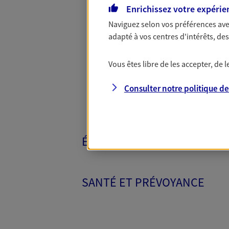
Enrichissez votre expérie
Naviguez selon vos préférences ave
Toutes nos 
adapté à vos centres d'intérêts, d
Vous êtes libre de les accepter, de
Consulter notre politique d
ÉPARGNE ET RETRAITE
SANTÉ ET PRÉVOYANCE