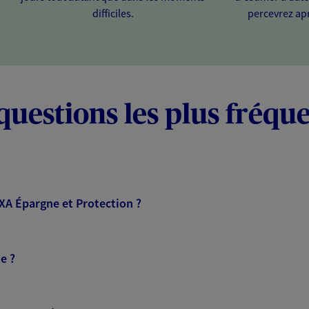
difficiles.
percevrez apr
questions les plus fréqu
AXA Épargne et Protection ?
e ?