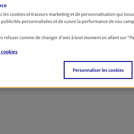
nce
c les
cookies et traceurs
marketing et de personnalisation qui nous
solutions AXA Épargne e
es publicités personnalisées et de suivre la performance de nos cam
 les refuser comme de changer d'avis à tout moment en allant sur
"P
e
cookies
PARTICULIERS
PROFESSIONNELS
Personnaliser les cookies