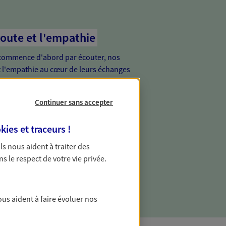
coute et l'empathie
commence d'abord par écouter, nos
 l'empathie au cœur de leurs échanges
re vos besoins et mieux vous soutenir
Continuer sans accepter
de vous, tout simplement
kies et traceurs
!
ur proche de vous, facilement joignable,
 Ils nous aident à traiter des
e relation de proximité est toujours une
ns le respect de votre vie privée.
ous aident à faire évoluer nos