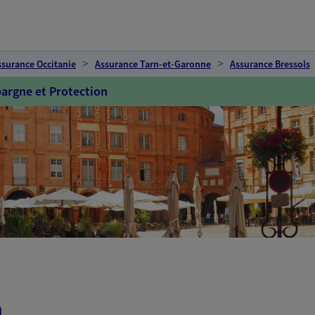
ssurance Occitanie
Assurance Tarn-et-Garonne
Assurance Bressols
argne et Protection
n