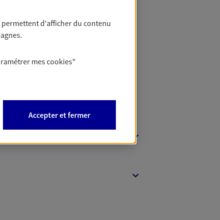
 permettent d'afficher du contenu
t Protection
pagnes.
aramétrer mes
cookies
"
Accepter et fermer