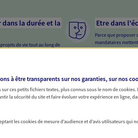
dans la durée et la
Etre dans l'é
Parce que proposer 
mandataires mettent
rojets de vie tout au long de
pour mieux comprend
us concevons notre métier : dans
en cas de difficultés.
 C'est en apprenant à vous
s de meilleures solutions.
nir
Etre proche 
s à être transparents sur nos garanties, sur nos
coo
urisez votre futur grâce à nos
Avoir un interlocute
sur ces petits fichiers textes, plus connus sous le nom de
cookies
.
 vous accompagnons dans vos
cela change tout. Un
tir la sécurité du site et faire évoluer votre expérience en ligne, da
t une relation de confiance et de
relation de qualité.
ceptant les
cookies
de mesure d’audience et d’avis utilisateurs qui n