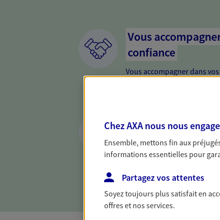
Vous accompagner 
confiance
Vous accompagner dans vos p
votre vie, c'est ainsi que no
la confiance et la proximité.
connaître que nous proposon
Préparer votre ave
Chez AXA nous nous engageon
Anticipez les imprévus et séc
Ensemble, mettons fin aux préjugés 
différentes solutions. Nous
informations essentielles pour garan
projets de vie en privilégian
proximité.
Partagez vos attentes
Soyez toujours plus satisfait en ac
offres et nos services.