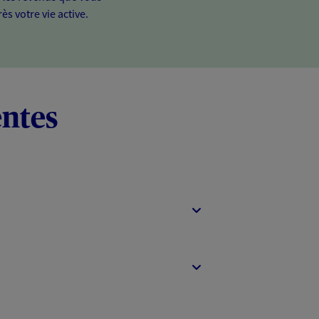
ès votre vie active.
entes