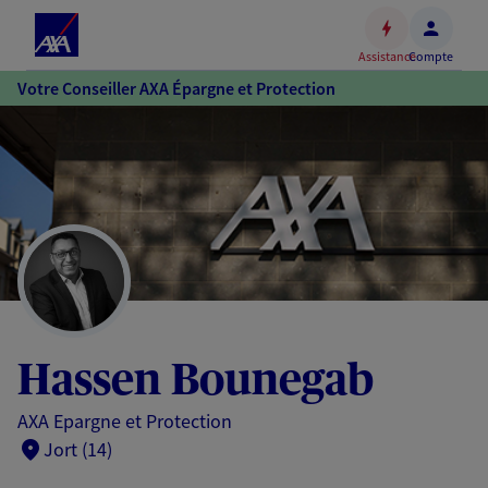
Espace
client
Assistance
Compte
Accéder
Votre Conseiller AXA Épargne et Protection
au
contenu
principal
Accéder
au
pied
de
page
Hassen Bounegab
AXA Epargne et Protection
Jort (14)