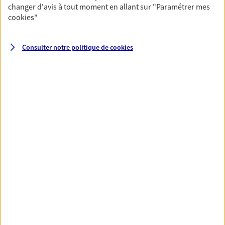
changer d'avis à tout moment en allant sur
"Paramétrer mes
cookies
"
Santé
Couvrez vos dépenses de santé ainsi que celles de
Consulter notre politique de
cookies
votre famille avec la complémentaire santé qui
vous ressemble.
Découvrir l'offre Santé
VOIR TOUTES NOS OFFRES
Nos expertises
Réaliser un bilan social et