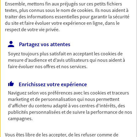
Ensemble, mettons fin aux préjugés sur ces petits fichiers
Découvrir les offres Épargne
textes, plus connus sous le nom de
cookies
. Ils nous aident à
traiter des informations essentielles pour garantir la sécurité
du site et faire évoluer votre expérience en ligne, dans le
Retraite
respect de votre vie privée.
Préparez sereinement ce nouveau chapitre de
votre vie avec les conseils d'un expert. Découvrez
Partagez vos attentes
notre solution PER (Plan Epargne Retraite)
Soyez toujours plus satisfait en acceptant les
cookies
de
spécialement conçue pour la retraite.
mesure d’audience et d’avis utilisateurs qui nous aident à
faire évoluer nos offres et nos services.
Découvrir l'offre Retraite
Enrichissez votre expérience
Prévoyance
Naviguez selon vos préférences avec les
cookies et traceurs
Pour un avenir serein, assurez-vous avec notre
marketing et de personnalisation qui nous permettent
contrat prévoyance. Préservez vos proches en cas
d'afficher du contenu adapté à vos centres d'intérêts, des
d'accident ou de maladie en optant pour les
publicités personnalisées et de suivre la performance de nos
garanties incapacité temporaire totale de travail,
campagnes.
invalidité ou de décès.
Découvrir l'offre Prévoyance
Vous êtes libre de les accepter, de les refuser comme de