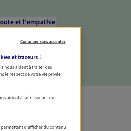
coute et l'empathie
commence d'abord par écouter, nos
 l'empathie au cœur de leurs échanges
Continuer sans accepter
re vos besoins et mieux vous soutenir
kies et traceurs
!
 Ils nous aident à traiter des
ns le respect de votre vie privée.
ous aident à faire évoluer nos
t Protection
 permettent d'afficher du contenu