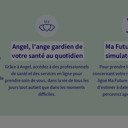
Angel, l'ange gardien de
Ma Futu
votre santé au quotidien
simulat
s
Grâce à Angel, accédez à des professionnels
Pour prendre l
de santé et des services en ligne pour
concernant votre r
de
prendre soin de vous, dans la vie de tous les
ligne Ma Future
jours tout autant que dans les moments
d'estimer à dat
difficiles.
percevrez apr