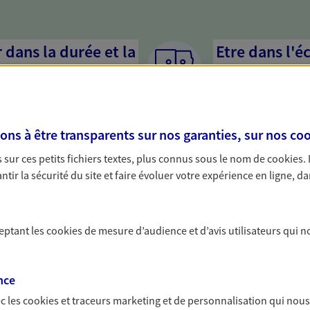
dans la durée et la
Etre dans l'é
Parce que proposer 
mandataires mettent
rojets de vie tout au long de
pour mieux comprend
us concevons notre métier : dans
en cas de difficultés.
s à être transparents sur nos garanties, sur nos
coo
 C'est en apprenant à vous
s de meilleures solutions.
sur ces petits fichiers textes, plus connus sous le nom de
cookies
.
tir la sécurité du site et faire évoluer votre expérience en ligne, da
ceptant les
cookies
de mesure d’audience et d’avis utilisateurs qui n
solutions AXA Épargne e
nce
c les
cookies et traceurs
marketing et de personnalisation qui nous