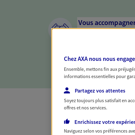
Vous accompagner 
confiance
Vous accompagner dans vos p
votre vie, c'est ainsi que no
Chez AXA nous nous engageon
la confiance et la proximité.
connaître que nous proposon
Ensemble, mettons fin aux préjugés 
informations essentielles pour garan
Partagez vos attentes
Soyez toujours plus satisfait en ac
offres et nos services.
Toutes nos 
Enrichissez votre expérie
Naviguez selon vos préférences ave