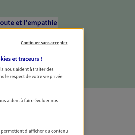
coute et l'empathie
commence d'abord par écouter, nos
 l'empathie au cœur de leurs échanges
Continuer sans accepter
re vos besoins et mieux vous soutenir
kies et traceurs
!
 Ils nous aident à traiter des
ns le respect de votre vie privée.
ous aident à faire évoluer nos
t Protection
 permettent d'afficher du contenu