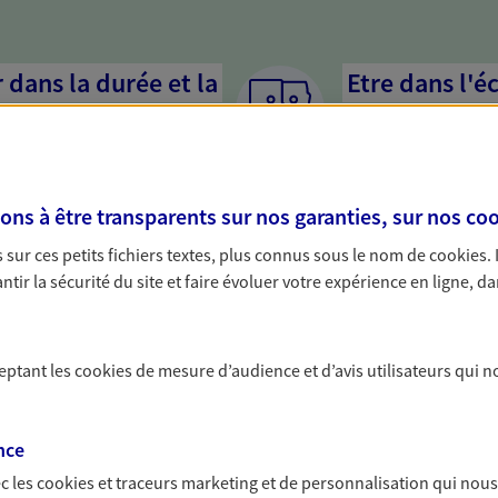
dans la durée et la
Etre dans l'é
Parce que proposer 
mandataires mettent
rojets de vie tout au long de
pour mieux comprend
us concevons notre métier : dans
en cas de difficultés.
s à être transparents sur nos garanties, sur nos
coo
 C'est en apprenant à vous
s de meilleures solutions.
sur ces petits fichiers textes, plus connus sous le nom de
cookies
.
tir la sécurité du site et faire évoluer votre expérience en ligne, da
ceptant les
cookies
de mesure d’audience et d’avis utilisateurs qui n
solutions AXA Épargne e
nce
c les
cookies et traceurs
marketing et de personnalisation qui nous