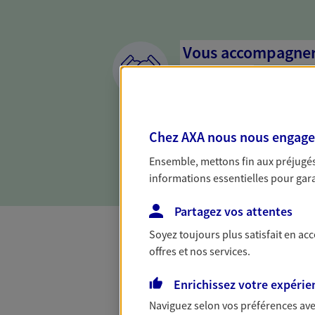
Vous accompagner 
confiance
Vous accompagner dans vos p
votre vie, c'est ainsi que no
Chez AXA nous nous engageon
la confiance et la proximité.
connaître que nous proposon
Ensemble, mettons fin aux préjugés 
informations essentielles pour garan
Partagez vos attentes
Soyez toujours plus satisfait en ac
offres et nos services.
Toutes nos 
Enrichissez votre expérie
Naviguez selon vos préférences ave