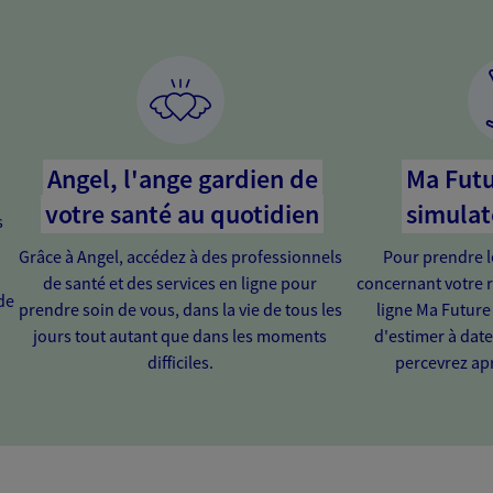
Angel, l'ange gardien de
Ma Futu
votre santé au quotidien
simulat
s
Grâce à Angel, accédez à des professionnels
Pour prendre l
de santé et des services en ligne pour
concernant votre r
de
prendre soin de vous, dans la vie de tous les
ligne Ma Future
jours tout autant que dans les moments
d'estimer à dat
difficiles.
percevrez apr