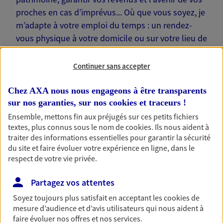
proches en cas d’imprévus... Où que vous soyez, je
m’adapte à votre emploi du temps : un rendez-
vous physique à votre domicile ou sur votre lieu de
travail… Je suis là pour échanger avec vous !
Continuer sans accepter
Chez AXA nous nous engageons à être transparents
sur nos garanties, sur nos
cookies et traceurs
!
Nos offres phares
Ensemble, mettons fin aux préjugés sur ces petits fichiers
textes, plus connus sous le nom de
cookies
. Ils nous aident à
traiter des informations essentielles pour garantir la sécurité
du site et faire évoluer votre expérience en ligne, dans le
Épargne
respect de votre vie privée.
Réalisez vos projets grâce à votre épargne : achat
Partagez vos attentes
immobilier, études des enfants ou voyage autour
du monde… Épargnez à votre rythme et
Soyez toujours plus satisfait en acceptant les
cookies
de
simplement, selon votre profil.
mesure d’audience et d’avis utilisateurs qui nous aident à
faire évoluer nos offres et nos services.