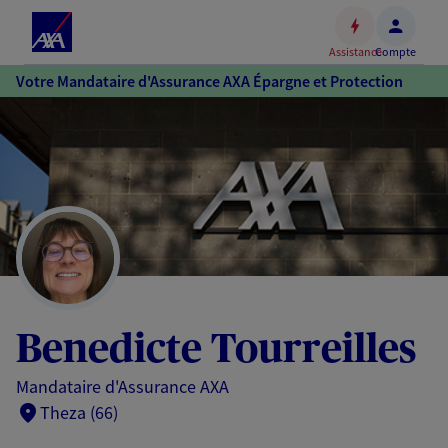
Espace
client
Assistance
Compte
Accéder
Votre Mandataire d'Assurance AXA Épargne et Protection
au
contenu
principal
Accéder
au
pied
de
page
Benedicte Tourreilles
Mandataire d'Assurance AXA
Theza (66)