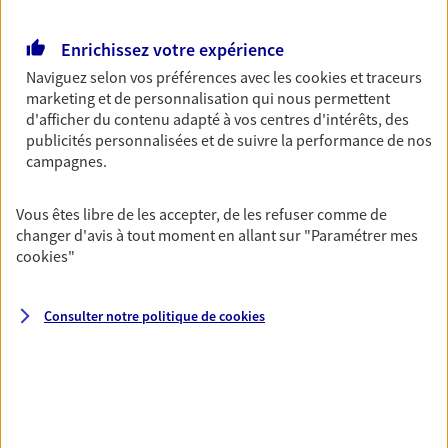
Retraite
Enrichissez votre expérience
Préparez sereinement ce nouveau chapitre de
votre vie avec les conseils d'un expert. Découvrez
Naviguez selon vos préférences avec les
cookies et traceurs
notre solution PER (Plan Epargne Retraite)
marketing et de personnalisation qui nous permettent
spécialement conçue pour la retraite.
d'afficher du contenu adapté à vos centres d'intérêts, des
publicités personnalisées et de suivre la performance de nos
campagnes.
Santé
Couvrez vos dépenses de santé ainsi que celles de
Vous êtes libre de les accepter, de les refuser comme de
votre famille avec la complémentaire santé qui
changer d'avis à tout moment en allant sur
"Paramétrer mes
vous ressemble.
cookies
"
Prévoyance
Consulter notre politique de
cookies
Pour un avenir serein, assurez-vous avec notre
contrat prévoyance. Préservez vos proches en cas
d'accident ou de maladie en optant pour les
garanties incapacité temporaire totale de travail,
invalidité ou de décès.