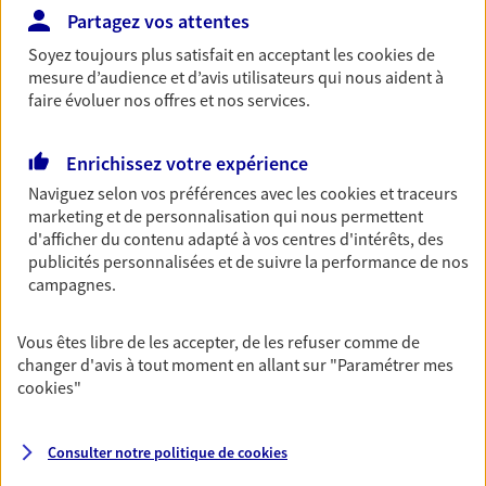
Partagez vos attentes
Découvrir les offres Épargne
Soyez toujours plus satisfait en acceptant les
cookies
de
mesure d’audience et d’avis utilisateurs qui nous aident à
Retraite
faire évoluer nos offres et nos services.
Préparez sereinement ce nouveau chapitre de
votre vie avec les conseils d'un expert. Découvrez
Enrichissez votre expérience
notre solution PER (Plan Epargne Retraite)
Naviguez selon vos préférences avec les
cookies et traceurs
spécialement conçue pour la retraite.
marketing et de personnalisation qui nous permettent
d'afficher du contenu adapté à vos centres d'intérêts, des
Découvrir l'offre Retraite
publicités personnalisées et de suivre la performance de nos
campagnes.
Prévoyance
Pour un avenir serein, assurez-vous avec notre
Vous êtes libre de les accepter, de les refuser comme de
contrat prévoyance. Préservez vos proches en cas
changer d'avis à tout moment en allant sur
"Paramétrer mes
d'accident ou de maladie en optant pour les
cookies
"
garanties incapacité temporaire totale de travail,
invalidité ou de décès.
Consulter notre politique de
cookies
Découvrir l'offre Prévoyance