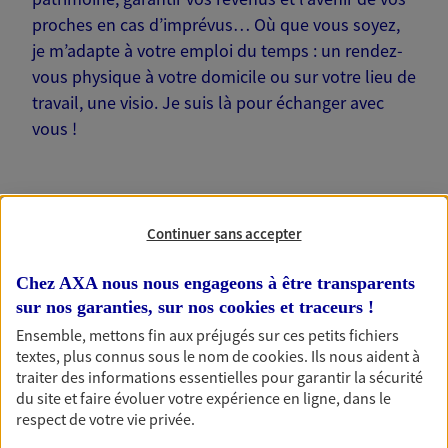
proches en cas d’imprévus… Où que vous soyez,
je m’adapte à votre emploi du temps : un rendez-
vous physique à votre domicile ou sur votre lieu de
travail, une visio. Je suis là pour échanger avec
vous !
Continuer sans accepter
Nos offres phares
Chez AXA nous nous engageons à être transparents
sur nos garanties, sur nos
cookies et traceurs
!
Ensemble, mettons fin aux préjugés sur ces petits fichiers
Épargne
textes, plus connus sous le nom de
cookies
. Ils nous aident à
Réalisez vos projets grâce à votre épargne : achat
traiter des informations essentielles pour garantir la sécurité
immobilier, études des enfants ou voyage autour
du site et faire évoluer votre expérience en ligne, dans le
du monde… Épargnez à votre rythme et
respect de votre vie privée.
simplement, selon votre profil.