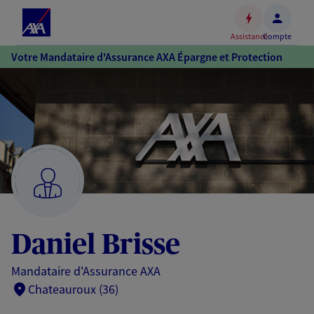
Espace
client
Assistance
Compte
Accéder
Votre Mandataire d'Assurance AXA Épargne et Protection
au
contenu
principal
Accéder
au
pied
de
page
Daniel Brisse
Mandataire d'Assurance AXA
Chateauroux (36)