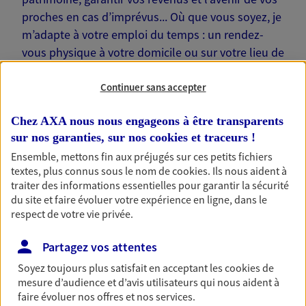
proches en cas d’imprévus... Où que vous soyez, je
m’adapte à votre emploi du temps : un rendez-
vous physique à votre domicile ou sur votre lieu de
travail… Je suis là pour échanger avec vous !
Continuer sans accepter
Chez AXA nous nous engageons à être transparents
sur nos garanties, sur nos
cookies et traceurs
!
Nos offres phares
Ensemble, mettons fin aux préjugés sur ces petits fichiers
textes, plus connus sous le nom de
cookies
. Ils nous aident à
traiter des informations essentielles pour garantir la sécurité
du site et faire évoluer votre expérience en ligne, dans le
respect de votre vie privée.
Épargne
Réalisez vos projets grâce à votre épargne : achat
Partagez vos attentes
immobilier, études des enfants ou voyage autour
du monde… Épargnez à votre rythme et
Soyez toujours plus satisfait en acceptant les
cookies
de
simplement, selon votre profil.
mesure d’audience et d’avis utilisateurs qui nous aident à
faire évoluer nos offres et nos services.