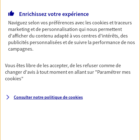
Retraite
Enrichissez votre expérience
Préparez sereinement ce nouveau chapitre de
Naviguez selon vos préférences avec les
cookies et traceurs
votre vie avec les conseils d'un expert. Découvrez
marketing et de personnalisation qui nous permettent
notre solution PER (Plan Epargne Retraite)
d'afficher du contenu adapté à vos centres d'intérêts, des
spécialement conçue pour la retraite.
publicités personnalisées et de suivre la performance de nos
campagnes.
Santé
Couvrez vos dépenses de santé ainsi que celles de
Vous êtes libre de les accepter, de les refuser comme de
votre famille avec la complémentaire santé qui
changer d'avis à tout moment en allant sur
"Paramétrer mes
vous ressemble.
cookies
"
Consulter notre politique de
cookies
Prévoyance
Pour un avenir serein, assurez-vous avec notre
contrat prévoyance. Préservez vos proches en cas
d'accident ou de maladie en optant pour les
garanties incapacité temporaire totale de travail,
invalidité ou de décès.