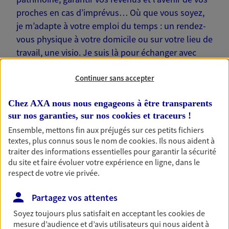
proches en cas d’imprévus… Où que vous soyez,
je m’adapte à votre emploi du temps : un rendez-
vous physique à votre domicile ou sur votre lieu de
travail, une visio. Je suis là pour échanger avec
vous !
Continuer sans accepter
Chez AXA nous nous engageons à être transparents
sur nos garanties, sur nos
cookies et traceurs
!
Nos offres phares
Ensemble, mettons fin aux préjugés sur ces petits fichiers
textes, plus connus sous le nom de
cookies
. Ils nous aident à
traiter des informations essentielles pour garantir la sécurité
du site et faire évoluer votre expérience en ligne, dans le
respect de votre vie privée.
Épargne
Réalisez vos projets grâce à votre épargne : achat
Partagez vos attentes
immobilier, études des enfants ou voyage autour
du monde… Épargnez à votre rythme et
Soyez toujours plus satisfait en acceptant les
cookies
de
simplement, selon votre profil.
mesure d’audience et d’avis utilisateurs qui nous aident à