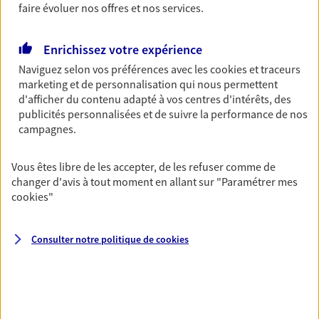
faire évoluer nos offres et nos services.
Découvrir les offres Épargne
Enrichissez votre expérience
Retraite
Naviguez selon vos préférences avec les
cookies et traceurs
marketing et de personnalisation qui nous permettent
Préparez sereinement ce nouveau chapitre de
d'afficher du contenu adapté à vos centres d'intérêts, des
votre vie avec les conseils d'un expert. Découvrez
publicités personnalisées et de suivre la performance de nos
notre solution PER (Plan Epargne Retraite)
campagnes.
spécialement conçue pour la retraite.
Découvrir l'offre Retraite
Vous êtes libre de les accepter, de les refuser comme de
changer d'avis à tout moment en allant sur
"Paramétrer mes
cookies
"
Prévoyance
Pour un avenir serein, assurez-vous avec notre
contrat prévoyance. Préservez vos proches en cas
Consulter notre politique de
cookies
d'accident ou de maladie en optant pour les
garanties incapacité temporaire totale de travail,
invalidité ou de décès.
Découvrir l'offre Prévoyance