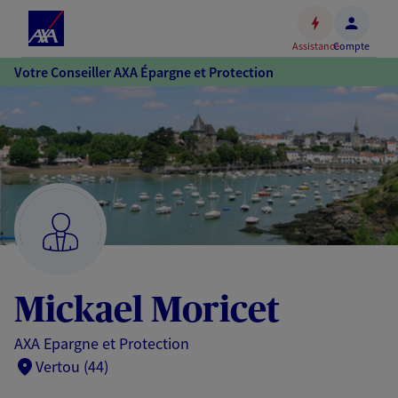
Espace
client
Assistance
Compte
Accéder
Votre Conseiller AXA Épargne et Protection
au
contenu
principal
Accéder
au
pied
de
page
Mickael Moricet
AXA Epargne et Protection
Vertou (44)