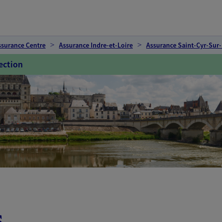
ssurance Centre
Assurance Indre-et-Loire
Assurance Saint-Cyr-Sur-
ection
s