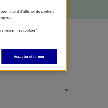
 permettent d'afficher du contenu
pagnes.
aramétrer mes
cookies
"
t Protection
Accepter et fermer