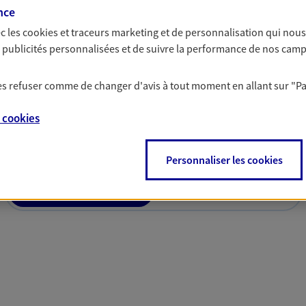
à prendre les bonnes décisions
nce
c les
cookies et traceurs
marketing et de personnalisation qui nous
es publicités personnalisées et de suivre la performance de nos cam
 les refuser comme de changer d'avis à tout moment en allant sur
"P
solutions AXA Épargne e
e
cookies
Personnaliser les cookies
PARTICULIERS
PROFESSIONNELS