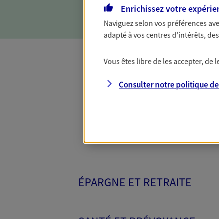
objectifs et en vous aidant 
Enrichissez votre expérie
Naviguez selon vos préférences ave
adapté à vos centres d'intérêts, d
Vous êtes libre de les accepter, de
Toutes nos 
Consulter notre politique d
ÉPARGNE ET RETRAITE