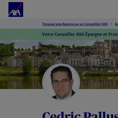
Espace client
Accéder au contenu principal
Accéder au pied de page
Trouvez une Agence ou un Conseiller AXA
A
Votre Conseiller AXA Épargne et Prot
Cedric Pallu