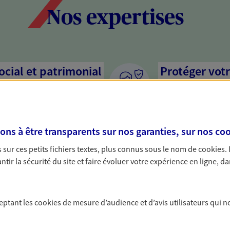
Nos expertises
social et patrimonial
Protéger votr
votre vie pri
stratégie, il est nécessaire
Nous sommes à votre
c, nous vous accompagnons pour
solutions assurantiel
s à être transparents sur nos garanties, sur nos
coo
votre situation. Une analyse
activité, mais aussi l
s conseils cohérents avec vos
interlocuteur pour t
sur ces petits fichiers textes, plus connus sous le nom de
cookies
.
tir la sécurité du site et faire évoluer votre expérience en ligne, da
mettre votre
Vous aider à 
De nombreuses soluti
ceptant les
cookies
de mesure d’audience et d’avis utilisateurs qui n
fructifier votre épar
ssion de votre patrimoine à
? Rien ne remplace le
et vos proches en respectant vos
PER, Livret… Faisons