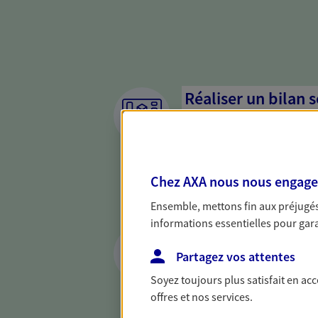
Réaliser un bilan 
de votre situation
Parce qu'avant de définir une 
d'établir un bon diagnosti
Chez AXA nous nous engageon
dresser un bilan complet de 
solide pour vous formuler de
Ensemble, mettons fin aux préjugés 
besoins.
informations essentielles pour garan
Préparer et trans
succession
Partagez vos attentes
Soyez toujours plus satisfait en ac
Préparer au mieux la transmi
offres et nos services.
votre conjoint, vos enfants 