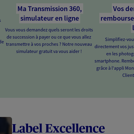
Ma Transmission 360,
Vos d
simulateur en ligne
rembourse
s
Vous vous demandez quels seront les droits
de succession à payer ou ce que vous allez
Simplifiez-vou
de
transmettre à vos proches ? Notre nouveau
directement vos just
simulateur gratuit va vous aider !
en les photog
smartphone. Rembou
grâce à l'appli Mo
Client
Label Excellence