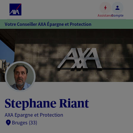
Espace
client
Assistance
Compte
Accéder
Votre Conseiller AXA Épargne et Protection
au
contenu
principal
Accéder
au
pied
de
page
Stephane Riant
AXA Epargne et Protection
Bruges (33)