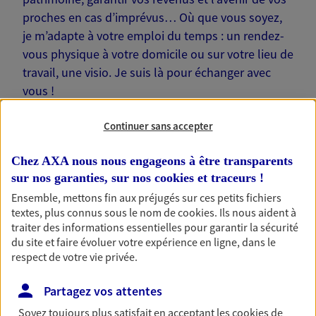
proches en cas d’imprévus… Où que vous soyez,
je m’adapte à votre emploi du temps : un rendez-
vous physique à votre domicile ou sur votre lieu de
travail, une visio. Je suis là pour échanger avec
vous !
Continuer sans accepter
Chez AXA nous nous engageons à être transparents
sur nos garanties, sur nos
cookies et traceurs
!
Nos offres phares
Ensemble, mettons fin aux préjugés sur ces petits fichiers
textes, plus connus sous le nom de
cookies
. Ils nous aident à
traiter des informations essentielles pour garantir la sécurité
du site et faire évoluer votre expérience en ligne, dans le
Épargne
respect de votre vie privée.
Réalisez vos projets grâce à votre épargne : achat
immobilier, études des enfants ou voyage autour
Partagez vos attentes
du monde… Épargnez à votre rythme et
simplement, selon votre profil.
Soyez toujours plus satisfait en acceptant les
cookies
de