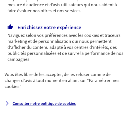
mesure d’audience et d’avis utilisateurs qui nous aident à
Découvrir les offres Épargne
faire évoluer nos offres et nos services.
Retraite
Enrichissez votre expérience
Préparez sereinement ce nouveau chapitre de
Naviguez selon vos préférences avec les
cookies et traceurs
votre vie avec les conseils d'un expert. Découvrez
marketing et de personnalisation qui nous permettent
notre solution PER (Plan Epargne Retraite)
d'afficher du contenu adapté à vos centres d'intérêts, des
spécialement conçue pour la retraite.
publicités personnalisées et de suivre la performance de nos
campagnes.
Découvrir l'offre Retraite
Vous êtes libre de les accepter, de les refuser comme de
changer d'avis à tout moment en allant sur
"Paramétrer mes
Prévoyance
cookies
"
Pour un avenir serein, assurez-vous avec notre
contrat prévoyance. Préservez vos proches en cas
d'accident ou de maladie en optant pour les
Consulter notre politique de
cookies
garanties incapacité temporaire totale de travail,
invalidité ou de décès.
Découvrir l'offre Prévoyance