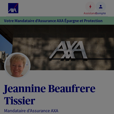
Espace
client
Assistance
Compte
Accéder
Votre Mandataire d'Assurance AXA Épargne et Protection
au
contenu
principal
Accéder
au
pied
de
page
Jeannine Beaufrere
Tissier
Mandataire d'Assurance AXA