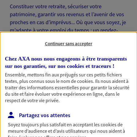
Constituer votre retraite, sécuriser votre
patrimoine, garantir vos revenus et l’avenir de vos
proches en cas d’imprévus... Où que vous soyez, je
m’adapte à votre emploi du temps : un rendez-
vous physique à votre domicile ou sur votre lieu de
Continuer sans accepter
travail… Je suis là pour échanger avec vous !
Chez AXA nous nous engageons à être transparents
sur nos garanties, sur nos
cookies et traceurs
!
Ensemble, mettons fin aux préjugés sur ces petits fichiers
textes, plus connus sous le nom de
cookies
. Ils nous aident à
Nos offres phares
traiter des informations essentielles pour garantir la sécurité
du site et faire évoluer votre expérience en ligne, dans le
respect de votre vie privée.
Épargne
Partagez vos attentes
Réalisez vos projets grâce à votre épargne : achat
Soyez toujours plus satisfait en acceptant les
cookies
de
immobilier, études des enfants ou voyage autour
mesure d’audience et d’avis utilisateurs qui nous aident à
du monde… Épargnez à votre rythme et