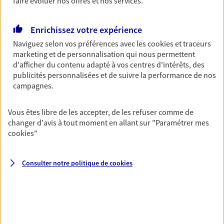
faire évoluer nos offres et nos services.
simplement, selon votre profil.
Enrichissez votre expérience
Retraite
Naviguez selon vos préférences avec les
cookies et traceurs
Préparez sereinement ce nouveau chapitre de
marketing et de personnalisation qui nous permettent
votre vie avec les conseils d'un expert. Découvrez
d'afficher du contenu adapté à vos centres d'intérêts, des
notre solution PER (Plan Epargne Retraite)
publicités personnalisées et de suivre la performance de nos
spécialement conçue pour la retraite.
campagnes.
Vous êtes libre de les accepter, de les refuser comme de
Santé
changer d'avis à tout moment en allant sur
"Paramétrer mes
Couvrez vos dépenses de santé ainsi que celles de
cookies
"
votre famille avec la complémentaire santé qui
vous ressemble.
Consulter notre politique de
cookies
Prévoyance
Pour un avenir serein, assurez-vous avec notre
contrat prévoyance. Préservez vos proches en cas
d'accident ou de maladie en optant pour les