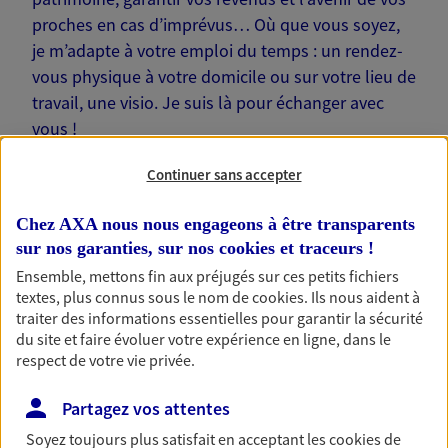
proches en cas d’imprévus… Où que vous soyez,
je m’adapte à votre emploi du temps : un rendez-
vous physique à votre domicile ou sur votre lieu de
travail, une visio. Je suis là pour échanger avec
vous !
Continuer sans accepter
Chez AXA nous nous engageons à être transparents
sur nos garanties, sur nos
cookies et traceurs
!
Nos offres phares
Ensemble, mettons fin aux préjugés sur ces petits fichiers
textes, plus connus sous le nom de
cookies
. Ils nous aident à
traiter des informations essentielles pour garantir la sécurité
du site et faire évoluer votre expérience en ligne, dans le
Épargne
respect de votre vie privée.
Réalisez vos projets grâce à votre épargne : achat
immobilier, études des enfants ou voyage autour
Partagez vos attentes
du monde… Épargnez à votre rythme et
simplement, selon votre profil.
Soyez toujours plus satisfait en acceptant les
cookies
de