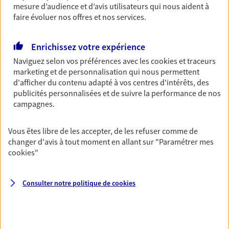
mesure d’audience et d’avis utilisateurs qui nous aident à
Découvrir les offres Épargne
faire évoluer nos offres et nos services.
Enrichissez votre expérience
Retraite
Naviguez selon vos préférences avec les
cookies et traceurs
Préparez sereinement ce nouveau chapitre de
marketing et de personnalisation qui nous permettent
votre vie avec les conseils d'un expert. Découvrez
d'afficher du contenu adapté à vos centres d'intérêts, des
notre solution PER (Plan Epargne Retraite)
publicités personnalisées et de suivre la performance de nos
spécialement conçue pour la retraite.
campagnes.
Découvrir l'offre Retraite
Vous êtes libre de les accepter, de les refuser comme de
changer d'avis à tout moment en allant sur
"Paramétrer mes
Prévoyance
cookies
"
Pour un avenir serein, assurez-vous avec notre
contrat prévoyance. Préservez vos proches en cas
d'accident ou de maladie en optant pour les
Consulter notre politique de
cookies
garanties incapacité temporaire totale de travail,
invalidité ou de décès.
Découvrir l'offre Prévoyance