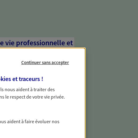
e vie professionnelle et
vée
Continuer sans accepter
 écoute pour vous proposer des
les couvrant les risques liés à votre
kies et traceurs
!
es risques liés à votre vie privée. Un seul
ous vos besoins, ça change tout.
 Ils nous aident à traiter des
ns le respect de votre vie privée.
gestion de votre
ous aident à faire évoluer nos
otre patrimoine avec nos solutions pour
ments et protéger vos actifs.