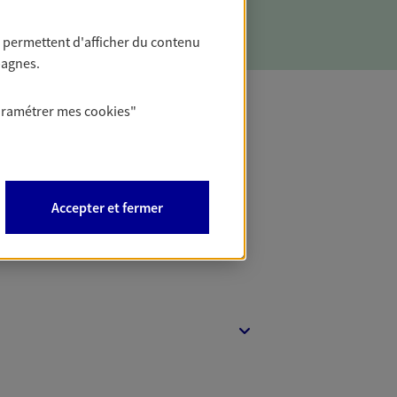
 permettent d'afficher du contenu
pagnes.
aramétrer mes
cookies
"
t Protection
Accepter et fermer