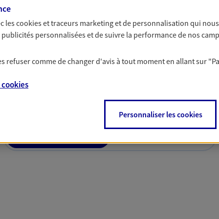
nce
c les
cookies et traceurs
marketing et de personnalisation qui nous
es publicités personnalisées et de suivre la performance de nos cam
 les refuser comme de changer d'avis à tout moment en allant sur
"P
solutions AXA Épargne e
e
cookies
Personnaliser les cookies
PARTICULIERS
PROFESSIONNELS