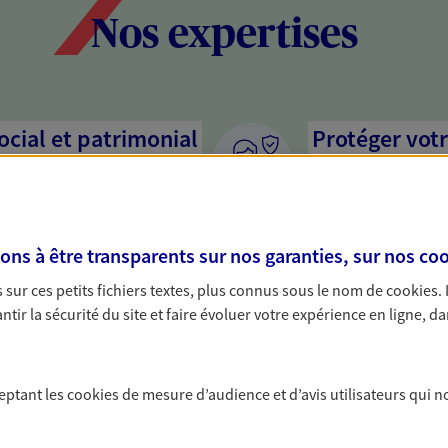
Nos expertises
social et patrimonial
Protéger votr
votre vie pri
stratégie, il est nécessaire
Nous sommes à votre
c, nous vous accompagnons pour
solutions assurantiel
s à être transparents sur nos garanties, sur nos
coo
votre situation. Une analyse
activité, mais aussi l
s conseils cohérents avec vos
interlocuteur pour t
sur ces petits fichiers textes, plus connus sous le nom de
cookies
.
tir la sécurité du site et faire évoluer votre expérience en ligne, da
protéger vos proches
Optimiser la 
a vie
patrimoine
ceptant les
cookies
de mesure d’audience et d’avis utilisateurs qui n
yance, sécurisez vos ressources
Gérez et optimisez v
s d'accident, d'invalidité,
diversifier vos place