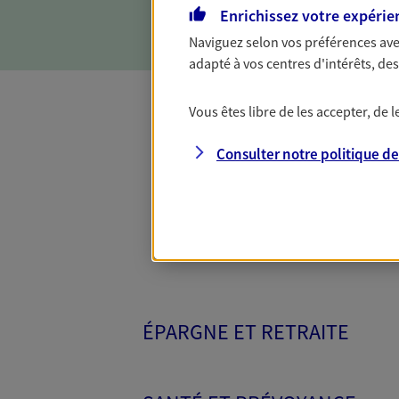
d'incapacité ou de décès.
Enrichissez votre expérie
Naviguez selon vos préférences ave
adapté à vos centres d'intérêts, d
Vous êtes libre de les accepter, de
Toutes nos 
Consulter notre politique d
ÉPARGNE ET RETRAITE