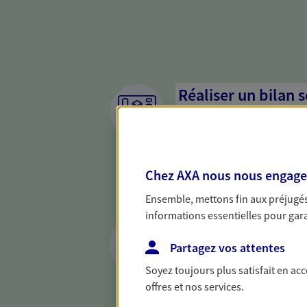
Réaliser un bilan 
de votre situation
Parce qu'avant de définir une 
d'établir un bon diagnosti
Chez AXA nous nous engageon
dresser un bilan complet de 
solide pour vous formuler de
Ensemble, mettons fin aux préjugés 
besoins.
informations essentielles pour garan
Vous protéger et 
face aux aléas de l
Partagez vos attentes
Soyez toujours plus satisfait en ac
Avec nos solutions de prévo
offres et nos services.
et protégez vos proches en ca