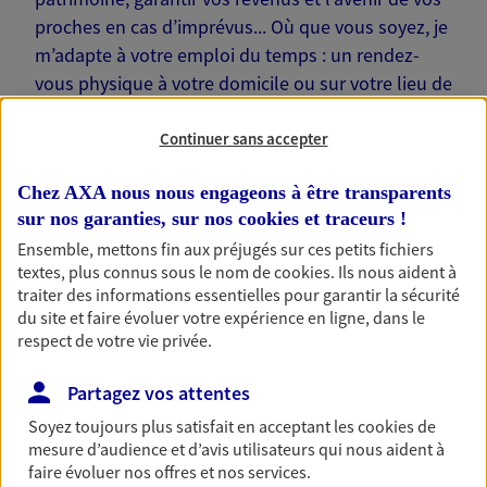
proches en cas d’imprévus... Où que vous soyez, je
m’adapte à votre emploi du temps : un rendez-
vous physique à votre domicile ou sur votre lieu de
travail… Je suis là pour échanger avec vous !
Continuer sans accepter
Chez AXA nous nous engageons à être transparents
sur nos garanties, sur nos
cookies et traceurs
!
Nos offres phares
Ensemble, mettons fin aux préjugés sur ces petits fichiers
textes, plus connus sous le nom de
cookies
. Ils nous aident à
traiter des informations essentielles pour garantir la sécurité
du site et faire évoluer votre expérience en ligne, dans le
respect de votre vie privée.
Épargne
Réalisez vos projets grâce à votre épargne : achat
Partagez vos attentes
immobilier, études des enfants ou voyage autour
du monde… Épargnez à votre rythme et
Soyez toujours plus satisfait en acceptant les
cookies
de
simplement, selon votre profil.
mesure d’audience et d’avis utilisateurs qui nous aident à
faire évoluer nos offres et nos services.