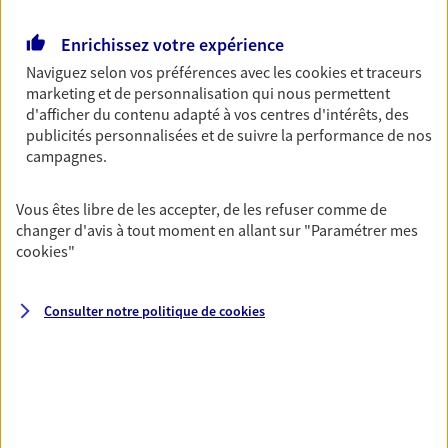
Retraite
Enrichissez votre expérience
Préparez sereinement ce nouveau chapitre de
Naviguez selon vos préférences avec les
cookies et traceurs
votre vie avec les conseils d'un expert. Découvrez
marketing et de personnalisation qui nous permettent
notre solution PER (Plan Epargne Retraite)
d'afficher du contenu adapté à vos centres d'intérêts, des
spécialement conçue pour la retraite.
publicités personnalisées et de suivre la performance de nos
campagnes.
Santé
Couvrez vos dépenses de santé ainsi que celles de
Vous êtes libre de les accepter, de les refuser comme de
votre famille avec la complémentaire santé qui
changer d'avis à tout moment en allant sur
"Paramétrer mes
vous ressemble.
cookies
"
Consulter notre politique de
cookies
Prévoyance
Pour un avenir serein, assurez-vous avec notre
contrat prévoyance. Préservez vos proches en cas
d'accident ou de maladie en optant pour les
garanties incapacité temporaire totale de travail,
invalidité ou de décès.