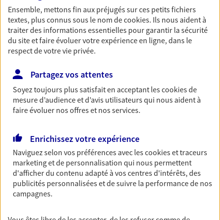
Ensemble, mettons fin aux préjugés sur ces petits fichiers
Découvrir les offres Épargne
textes, plus connus sous le nom de
cookies
. Ils nous aident à
traiter des informations essentielles pour garantir la sécurité
du site et faire évoluer votre expérience en ligne, dans le
Retraite
respect de votre vie privée.
Préparez sereinement ce nouveau chapitre de
votre vie avec les conseils d'un expert. Découvrez
Partagez vos attentes
notre solution PER (Plan Epargne Retraite)
Soyez toujours plus satisfait en acceptant les
cookies
de
spécialement conçue pour la retraite.
mesure d’audience et d’avis utilisateurs qui nous aident à
Découvrir l'offre Retraite
faire évoluer nos offres et nos services.
Enrichissez votre expérience
Prévoyance
Naviguez selon vos préférences avec les
cookies et traceurs
Pour un avenir serein, assurez-vous avec notre
marketing et de personnalisation qui nous permettent
contrat prévoyance. Préservez vos proches en cas
d'afficher du contenu adapté à vos centres d'intérêts, des
d'accident ou de maladie en optant pour les
publicités personnalisées et de suivre la performance de nos
garanties incapacité temporaire totale de travail,
campagnes.
invalidité ou de décès.
Découvrir l'offre Prévoyance
Vous êtes libre de les accepter, de les refuser comme de