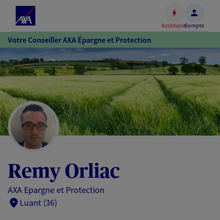
Espace
client
Assistance
Compte
Accéder
Votre Conseiller AXA Épargne et Protection
au
contenu
principal
Accéder
au
pied
de
page
Remy Orliac
AXA Epargne et Protection
Luant (36)