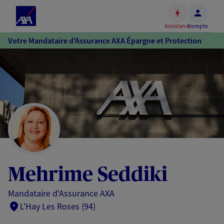
Espace
client
Assistance
Compte
Accéder
Votre Mandataire d'Assurance AXA Épargne et Protection
au
contenu
principal
Accéder
au
pied
de
page
Mehrime Seddiki
Mandataire d'Assurance AXA
L'Hay Les Roses (94)