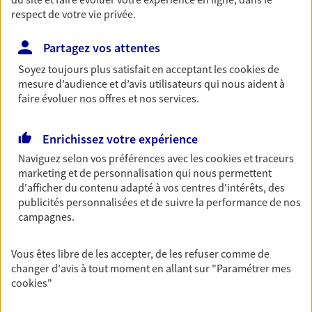
respect de votre vie privée.
Retraite
Préparez sereinement ce nouveau chapitre de
Partagez vos attentes
votre vie avec les conseils d'un expert. Découvrez
notre solution PER (Plan Epargne Retraite)
Soyez toujours plus satisfait en acceptant les
cookies
de
spécialement conçue pour la retraite.
mesure d’audience et d’avis utilisateurs qui nous aident à
faire évoluer nos offres et nos services.
Santé
Enrichissez votre expérience
Couvrez vos dépenses de santé ainsi que celles de
Naviguez selon vos préférences avec les
cookies et traceurs
votre famille avec la complémentaire santé qui
marketing et de personnalisation qui nous permettent
vous ressemble.
d'afficher du contenu adapté à vos centres d'intérêts, des
publicités personnalisées et de suivre la performance de nos
campagnes.
Prévoyance
Pour un avenir serein, assurez-vous avec notre
contrat prévoyance. Préservez vos proches en cas
Vous êtes libre de les accepter, de les refuser comme de
d'accident ou de maladie en optant pour les
changer d'avis à tout moment en allant sur
"Paramétrer mes
garanties incapacité temporaire totale de travail,
cookies
"
invalidité ou de décès.