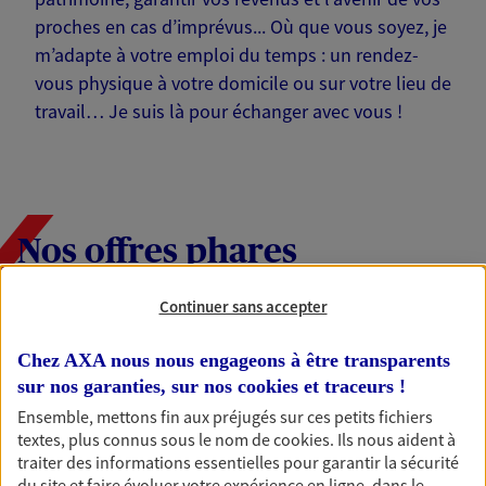
proches en cas d’imprévus... Où que vous soyez, je
m’adapte à votre emploi du temps : un rendez-
vous physique à votre domicile ou sur votre lieu de
travail… Je suis là pour échanger avec vous !
Nos offres phares
Continuer sans accepter
Épargne
Chez AXA nous nous engageons à être transparents
Réalisez vos projets grâce à votre épargne : achat
sur nos garanties, sur nos
cookies et traceurs
!
immobilier, études des enfants ou voyage autour
Ensemble, mettons fin aux préjugés sur ces petits fichiers
du monde… Épargnez à votre rythme et
textes, plus connus sous le nom de
cookies
. Ils nous aident à
simplement, selon votre profil.
traiter des informations essentielles pour garantir la sécurité
du site et faire évoluer votre expérience en ligne, dans le