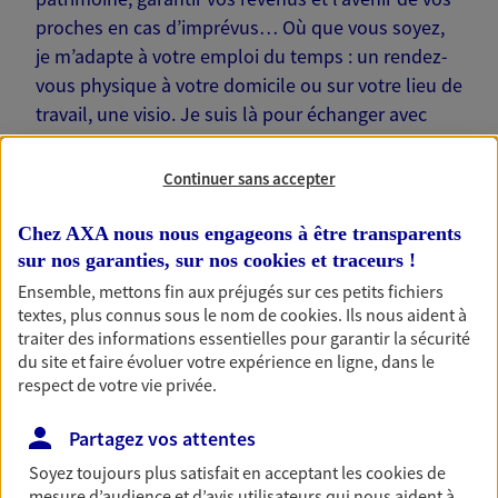
proches en cas d’imprévus… Où que vous soyez,
je m’adapte à votre emploi du temps : un rendez-
vous physique à votre domicile ou sur votre lieu de
travail, une visio. Je suis là pour échanger avec
vous !
Continuer sans accepter
Chez AXA nous nous engageons à être transparents
sur nos garanties, sur nos
cookies et traceurs
!
Nos offres phares
Ensemble, mettons fin aux préjugés sur ces petits fichiers
textes, plus connus sous le nom de
cookies
. Ils nous aident à
traiter des informations essentielles pour garantir la sécurité
du site et faire évoluer votre expérience en ligne, dans le
Épargne
respect de votre vie privée.
Réalisez vos projets grâce à votre épargne : achat
Partagez vos attentes
immobilier, études des enfants ou voyage autour
du monde… Épargnez à votre rythme et
Soyez toujours plus satisfait en acceptant les
cookies
de
simplement, selon votre profil.
mesure d’audience et d’avis utilisateurs qui nous aident à