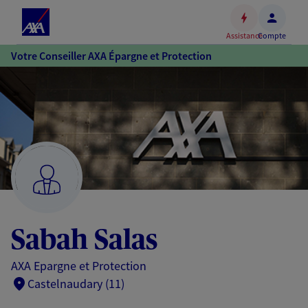
Espace
client
Assistance
Compte
Accéder
Votre Conseiller AXA Épargne et Protection
au
contenu
principal
Accéder
au
pied
de
page
Sabah Salas
AXA Epargne et Protection
Castelnaudary (11)