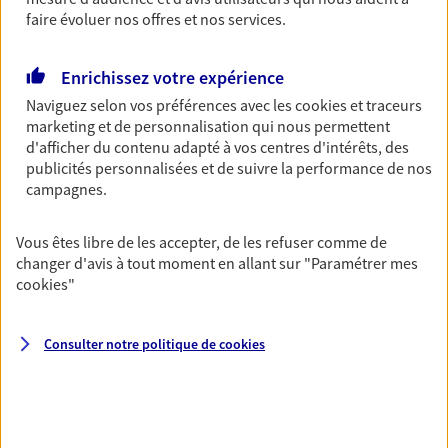
faire évoluer nos offres et nos services.
Découvrir les offres Épargne
Enrichissez votre expérience
Retraite
Naviguez selon vos préférences avec les
cookies et traceurs
Préparez sereinement ce nouveau chapitre de
marketing et de personnalisation qui nous permettent
votre vie avec les conseils d'un expert. Découvrez
d'afficher du contenu adapté à vos centres d'intérêts, des
notre solution PER (Plan Epargne Retraite)
publicités personnalisées et de suivre la performance de nos
spécialement conçue pour la retraite.
campagnes.
Découvrir l'offre Retraite
Vous êtes libre de les accepter, de les refuser comme de
changer d'avis à tout moment en allant sur
"Paramétrer mes
cookies
"
Prévoyance
Pour un avenir serein, assurez-vous avec notre
contrat prévoyance. Préservez vos proches en cas
Consulter notre politique de
cookies
d'accident ou de maladie en optant pour les
garanties incapacité temporaire totale de travail,
invalidité ou de décès.
Découvrir l'offre Prévoyance