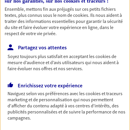
sur nos garanties, sur nos
cookies et traceurs
!
Découvrir les offres Épargne
Ensemble, mettons fin aux préjugés sur ces petits fichiers
textes, plus connus sous le nom de
cookies
. Ils nous aident à
traiter des informations essentielles pour garantir la sécurité
Retraite
du site et faire évoluer votre expérience en ligne, dans le
respect de votre vie privée.
Préparez sereinement ce nouveau chapitre de
votre vie avec les conseils d'un expert. Découvrez
notre solution PER (Plan Epargne Retraite)
Partagez vos attentes
spécialement conçue pour la retraite.
Soyez toujours plus satisfait en acceptant les
cookies
de
mesure d’audience et d’avis utilisateurs qui nous aident à
Découvrir l'offre Retraite
faire évoluer nos offres et nos services.
Prévoyance
Enrichissez votre expérience
Pour un avenir serein, assurez-vous avec notre
Naviguez selon vos préférences avec les
cookies et traceurs
contrat prévoyance. Préservez vos proches en cas
marketing et de personnalisation qui nous permettent
d'accident ou de maladie en optant pour les
d'afficher du contenu adapté à vos centres d'intérêts, des
garanties incapacité temporaire totale de travail,
publicités personnalisées et de suivre la performance de nos
invalidité ou de décès.
campagnes.
Découvrir l'offre Prévoyance