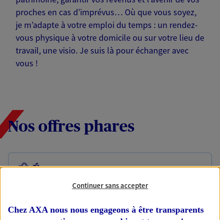
proches en cas d’imprévus… Où que vous soyez,
je m’adapte à votre emploi du temps : un rendez-
vous physique à votre domicile ou sur votre lieu de
travail, une visio. Je suis là pour échanger avec
vous !
Nos offres phares
Épargne
Réalisez vos projets grâce à votre épargne : achat
Continuer sans accepter
immobilier, études des enfants ou voyage autour
du monde… Épargnez à votre rythme et
Chez AXA nous nous engageons à être transparents
simplement, selon votre profil.