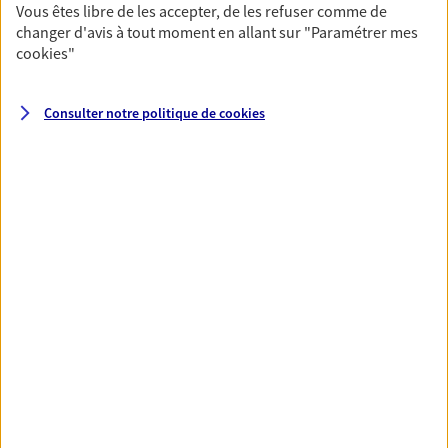
Vous êtes libre de les accepter, de les refuser comme de
changer d'avis à tout moment en allant sur
"Paramétrer mes
cookies
"
Santé
Couvrez vos dépenses de santé ainsi que celles de
votre famille avec la complémentaire santé qui
Consulter notre politique de
cookies
vous ressemble.
Découvrir l'offre Santé
VOIR TOUTES NOS OFFRES
Nos expertises
Réaliser un bilan social et