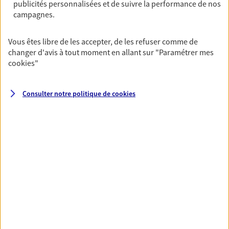
publicités personnalisées et de suivre la performance de nos
campagnes.
Santé
Vous êtes libre de les accepter, de les refuser comme de
Couvrez vos dépenses de santé ainsi que celles de
changer d'avis à tout moment en allant sur
"Paramétrer mes
votre famille avec la complémentaire santé qui
cookies
"
vous ressemble.
Découvrir l'offre Santé
Consulter notre politique de
cookies
VOIR TOUTES NOS OFFRES
Nos expertises
Réaliser un bilan social et