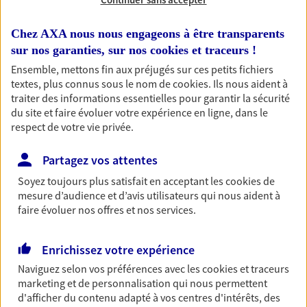
Découvrir les offres Épargne
Chez AXA nous nous engageons à être transparents
sur nos garanties, sur nos
cookies et traceurs
!
Retraite
Ensemble, mettons fin aux préjugés sur ces petits fichiers
Préparez sereinement ce nouveau chapitre de
textes, plus connus sous le nom de
cookies
. Ils nous aident à
votre vie avec les conseils d'un expert. Découvrez
traiter des informations essentielles pour garantir la sécurité
notre solution PER (Plan Epargne Retraite)
du site et faire évoluer votre expérience en ligne, dans le
spécialement conçue pour la retraite.
respect de votre vie privée.
Découvrir l'offre Retraite
Partagez vos attentes
Soyez toujours plus satisfait en acceptant les
cookies
de
mesure d’audience et d’avis utilisateurs qui nous aident à
Prévoyance
faire évoluer nos offres et nos services.
Pour un avenir serein, assurez-vous avec notre
contrat prévoyance. Préservez vos proches en cas
d'accident ou de maladie en optant pour les
Enrichissez votre expérience
garanties incapacité temporaire totale de travail,
Naviguez selon vos préférences avec les
cookies et traceurs
invalidité ou de décès.
marketing et de personnalisation qui nous permettent
d'afficher du contenu adapté à vos centres d'intérêts, des
Découvrir l'offre Prévoyance