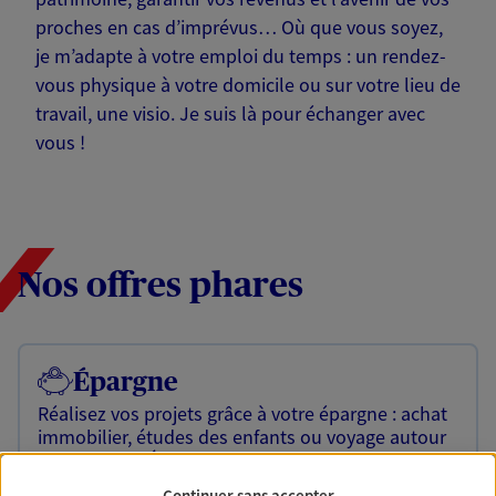
proches en cas d’imprévus… Où que vous soyez,
je m’adapte à votre emploi du temps : un rendez-
vous physique à votre domicile ou sur votre lieu de
travail, une visio. Je suis là pour échanger avec
vous !
Nos offres phares
Épargne
Réalisez vos projets grâce à votre épargne : achat
immobilier, études des enfants ou voyage autour
du monde… Épargnez à votre rythme et
simplement, selon votre profil.
Continuer sans accepter