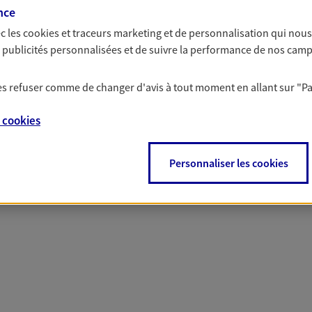
solutions AXA Épargne e
nce
c les
cookies et traceurs
marketing et de personnalisation qui nous
es publicités personnalisées et de suivre la performance de nos cam
 les refuser comme de changer d'avis à tout moment en allant sur
"P
PARTICULIERS
PROFESSIONNELS
e
cookies
Personnaliser les cookies