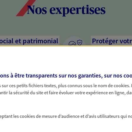
Nos expertises
social et patrimonial
Protéger votr
votre vie pri
stratégie, il est nécessaire
Nous sommes à votre
c, nous vous accompagnons pour
solutions assurantiel
s à être transparents sur nos garanties, sur nos
coo
votre situation. Une analyse
activité, mais aussi l
s conseils cohérents avec vos
interlocuteur pour t
sur ces petits fichiers textes, plus connus sous le nom de
cookies
.
tir la sécurité du site et faire évoluer votre expérience en ligne, da
ceptant les
cookies
de mesure d’audience et d’avis utilisateurs qui n