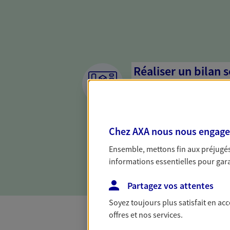
Réaliser un bilan 
de votre situation
Parce qu'avant de définir une 
d'établir un bon diagnosti
Chez AXA nous nous engageon
dresser un bilan complet de 
solide pour vous formuler de
Ensemble, mettons fin aux préjugés 
besoins.
informations essentielles pour garan
Partagez vos attentes
Soyez toujours plus satisfait en ac
offres et nos services.