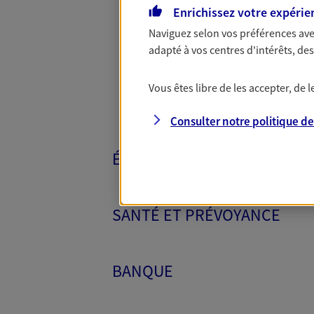
Toutes nos 
Enrichissez votre expérie
Naviguez selon vos préférences ave
adapté à vos centres d'intérêts, d
Vous êtes libre de les accepter, de
Consulter notre politique d
ÉPARGNE ET RETRAITE
SANTÉ ET PRÉVOYANCE
BANQUE