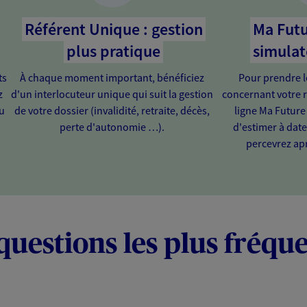
Référent Unique : gestion
Ma Futu
plus pratique
simulat
ts
À chaque moment important, bénéficiez
Pour prendre l
z
d'un interlocuteur unique qui suit la gestion
concernant votre r
u
de votre dossier (invalidité, retraite, décès,
ligne Ma Future
perte d'autonomie …).
d'estimer à dat
percevrez apr
questions les plus fréqu