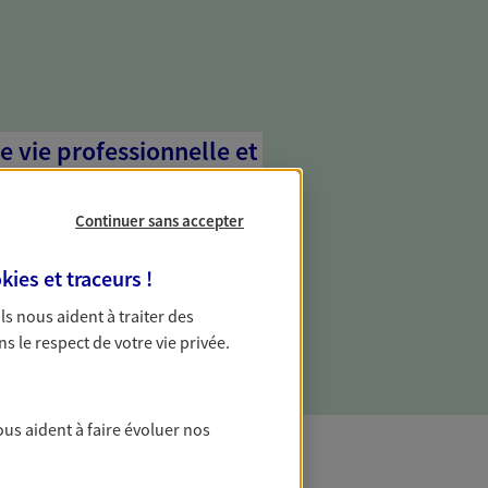
e vie professionnelle et
vée
Continuer sans accepter
 écoute pour vous proposer des
les couvrant les risques liés à votre
kies et traceurs
!
es risques liés à votre vie privée. Un seul
ous vos besoins, ça change tout.
 Ils nous aident à traiter des
ns le respect de votre vie privée.
ous aident à faire évoluer nos