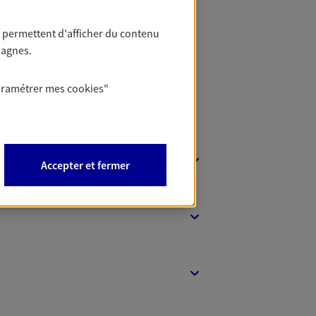
t Protection
 permettent d'afficher du contenu
pagnes.
aramétrer mes
cookies
"
Accepter et fermer