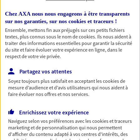
Découvrir les offres Épargne
Chez AXA nous nous engageons à être transparents
sur nos garanties, sur nos
cookies et traceurs
!
Retraite
Ensemble, mettons fin aux préjugés sur ces petits fichiers
textes, plus connus sous le nom de
cookies
. Ils nous aident à
Préparez sereinement ce nouveau chapitre de
traiter des informations essentielles pour garantir la sécurité
votre vie avec les conseils d'un expert. Découvrez
du site et faire évoluer votre expérience en ligne, dans le
notre solution PER (Plan Epargne Retraite)
respect de votre vie privée.
spécialement conçue pour la retraite.
Découvrir l'offre Retraite
Partagez vos attentes
Soyez toujours plus satisfait en acceptant les
cookies
de
mesure d’audience et d’avis utilisateurs qui nous aident à
Prévoyance
faire évoluer nos offres et nos services.
Pour un avenir serein, assurez-vous avec notre
contrat prévoyance. Préservez vos proches en cas
d'accident ou de maladie en optant pour les
Enrichissez votre expérience
garanties incapacité temporaire totale de travail,
Naviguez selon vos préférences avec les
cookies et traceurs
invalidité ou de décès.
marketing et de personnalisation qui nous permettent
d'afficher du contenu adapté à vos centres d'intérêts, des
Découvrir l'offre Prévoyance