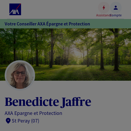
Espace
client
Assistance
Compte
Accéder
Votre Conseiller AXA Épargne et Protection
au
contenu
principal
Accéder
au
pied
de
page
Benedicte Jaffre
AXA Epargne et Protection
St Peray (07)