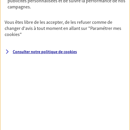
publicités personnalisées et de suivre la performance de nos
campagnes.
Santé
Vous êtes libre de les accepter, de les refuser comme de
Couvrez vos dépenses de santé ainsi que celles de
changer d'avis à tout moment en allant sur
"Paramétrer mes
votre famille avec la complémentaire santé qui
cookies
"
vous ressemble.
Découvrir l'offre Santé
Consulter notre politique de
cookies
VOIR TOUTES NOS OFFRES
Nos expertises
Réaliser un bilan social et