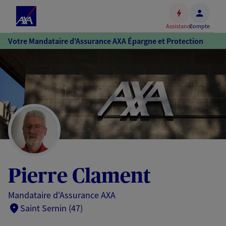
Espace
client
Assistance
Compte
Accéder
Votre Mandataire d'Assurance AXA Épargne et Protection
au
contenu
principal
Accéder
au
pied
de
page
Pierre Clament
Mandataire d'Assurance AXA
Saint Sernin (47)