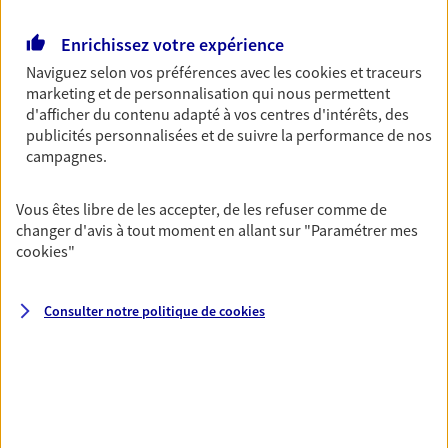
Retraite
Enrichissez votre expérience
Préparez sereinement ce nouveau chapitre de
Naviguez selon vos préférences avec les
cookies et traceurs
votre vie avec les conseils d'un expert. Découvrez
marketing et de personnalisation qui nous permettent
notre solution PER (Plan Epargne Retraite)
d'afficher du contenu adapté à vos centres d'intérêts, des
spécialement conçue pour la retraite.
publicités personnalisées et de suivre la performance de nos
campagnes.
Santé
Couvrez vos dépenses de santé ainsi que celles de
Vous êtes libre de les accepter, de les refuser comme de
votre famille avec la complémentaire santé qui
changer d'avis à tout moment en allant sur
"Paramétrer mes
vous ressemble.
cookies
"
Consulter notre politique de
cookies
Prévoyance
Pour un avenir serein, assurez-vous avec notre
contrat prévoyance. Préservez vos proches en cas
d'accident ou de maladie en optant pour les
garanties incapacité temporaire totale de travail,
invalidité ou de décès.