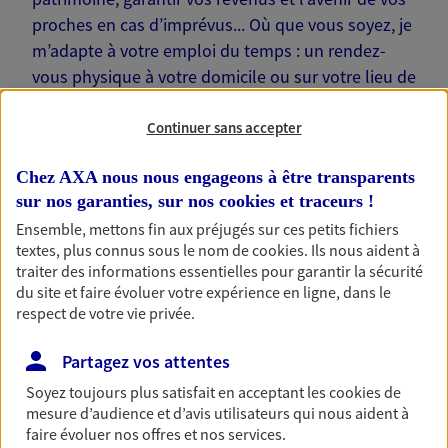
proches en cas d’imprévus... Où que vous soyez, je
m’adapte à votre emploi du temps : un rendez-
vous physique à votre domicile ou sur votre lieu de
travail… Je suis là pour échanger avec vous !
Continuer sans accepter
Chez AXA nous nous engageons à être transparents
sur nos garanties, sur nos
cookies et traceurs
!
Nos offres phares
Ensemble, mettons fin aux préjugés sur ces petits fichiers
textes, plus connus sous le nom de
cookies
. Ils nous aident à
traiter des informations essentielles pour garantir la sécurité
du site et faire évoluer votre expérience en ligne, dans le
respect de votre vie privée.
Épargne
Réalisez vos projets grâce à votre épargne : achat
Partagez vos attentes
immobilier, études des enfants ou voyage autour
du monde… Épargnez à votre rythme et
Soyez toujours plus satisfait en acceptant les
cookies
de
simplement, selon votre profil.
mesure d’audience et d’avis utilisateurs qui nous aident à
faire évoluer nos offres et nos services.