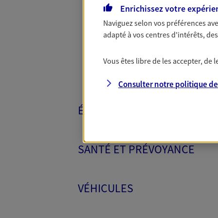
Toutes nos 
Enrichissez votre expérie
Naviguez selon vos préférences ave
adapté à vos centres d'intérêts, d
Vous êtes libre de les accepter, de
Consulter notre politique d
ÉPARGNE ET RETRAITE
SANTÉ ET PRÉVOYANCE
VÉHICULES