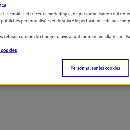
solutions AXA Épargne e
nce
c les
cookies et traceurs
marketing et de personnalisation qui nous
es publicités personnalisées et de suivre la performance de nos cam
 les refuser comme de changer d'avis à tout moment en allant sur
"P
PARTICULIERS
PROFESSIONNELS
e
cookies
Personnaliser les cookies