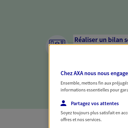
Réaliser un bilan 
de votre situation
Parce qu'avant de définir une 
d'établir un bon diagnosti
Chez AXA nous nous engageon
dresser un bilan complet de 
solide pour vous formuler de
Ensemble, mettons fin aux préjugés 
besoins.
informations essentielles pour garan
Partagez vos attentes
Soyez toujours plus satisfait en ac
offres et nos services.