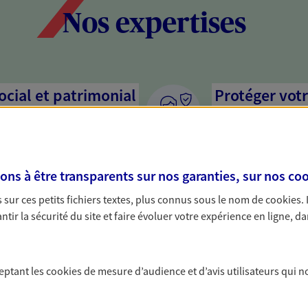
Nos expertises
social et patrimonial
Protéger votr
votre vie pri
stratégie, il est nécessaire
Nous sommes à votre
c, nous vous accompagnons pour
solutions assurantiel
s à être transparents sur nos garanties, sur nos
coo
votre situation. Une analyse
activité, mais aussi l
s conseils cohérents avec vos
interlocuteur pour t
sur ces petits fichiers textes, plus connus sous le nom de
cookies
.
tir la sécurité du site et faire évoluer votre expérience en ligne, da
ceptant les
cookies
de mesure d’audience et d’avis utilisateurs qui n