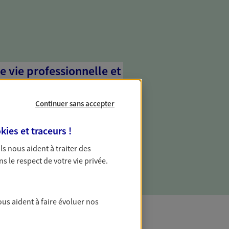
e vie professionnelle et
vée
Continuer sans accepter
 écoute pour vous proposer des
les couvrant les risques liés à votre
kies et traceurs
!
es risques liés à votre vie privée. Un seul
ous vos besoins, ça change tout.
 Ils nous aident à traiter des
ns le respect de votre vie privée.
ous aident à faire évoluer nos