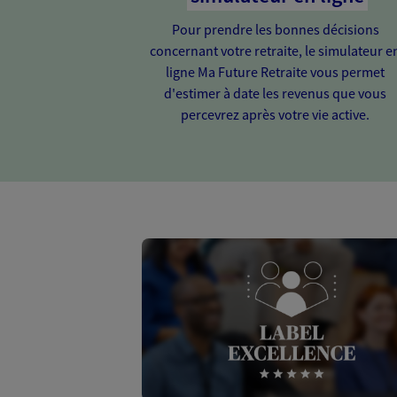
Pour prendre les bonnes décisions
concernant votre retraite, le simulateur e
ligne Ma Future Retraite vous permet
d'estimer à date les revenus que vous
percevrez après votre vie active.