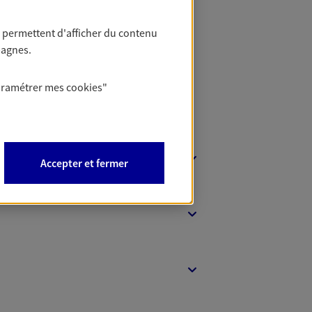
t Protection
 permettent d'afficher du contenu
pagnes.
aramétrer mes
cookies
"
Accepter et fermer