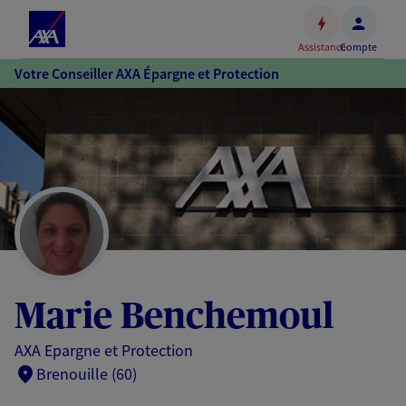
Espace
client
Assistance
Compte
Accéder
Votre Conseiller AXA Épargne et Protection
au
contenu
principal
Accéder
au
pied
de
page
Marie Benchemoul
AXA Epargne et Protection
Brenouille (60)