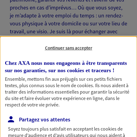
proches en cas d’imprévus… Où que vous soyez,
je m’adapte à votre emploi du temps : un rendez-
vous physique à votre domicile ou sur votre lieu de
travail, une visio. Je suis là pour échanger avec
vous !
Continuer sans accepter
Chez AXA nous nous engageons à être transparents
sur nos garanties, sur nos
cookies et traceurs
!
Nos offres phares
Ensemble, mettons fin aux préjugés sur ces petits fichiers
textes, plus connus sous le nom de
cookies
. Ils nous aident à
traiter des informations essentielles pour garantir la sécurité
du site et faire évoluer votre expérience en ligne, dans le
respect de votre vie privée.
Épargne
Réalisez vos projets grâce à votre épargne : achat
Partagez vos attentes
immobilier, études des enfants ou voyage autour
du monde… Épargnez à votre rythme et
Soyez toujours plus satisfait en acceptant les
cookies
de
simplement, selon votre profil.
mesure d’audience et d’avis utilisateurs qui nous aident à