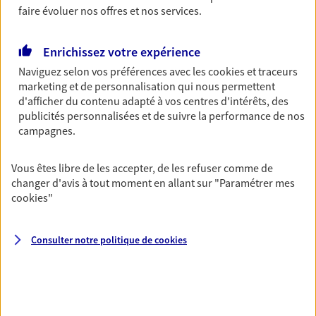
faire évoluer nos offres et nos services.
Découvrir les offres Épargne
Enrichissez votre expérience
Retraite
Naviguez selon vos préférences avec les
cookies et traceurs
Préparez sereinement ce nouveau chapitre de
marketing et de personnalisation qui nous permettent
votre vie avec les conseils d'un expert. Découvrez
d'afficher du contenu adapté à vos centres d'intérêts, des
notre solution PER (Plan Epargne Retraite)
publicités personnalisées et de suivre la performance de nos
spécialement conçue pour la retraite.
campagnes.
Découvrir l'offre Retraite
Vous êtes libre de les accepter, de les refuser comme de
changer d'avis à tout moment en allant sur
"Paramétrer mes
cookies
"
Prévoyance
Pour un avenir serein, assurez-vous avec notre
contrat prévoyance. Préservez vos proches en cas
Consulter notre politique de
cookies
d'accident ou de maladie en optant pour les
garanties incapacité temporaire totale de travail,
invalidité ou de décès.
Découvrir l'offre Prévoyance