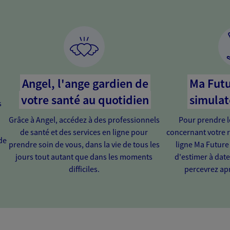
Angel, l'ange gardien de
Ma Futu
votre santé au quotidien
simulat
s
Grâce à Angel, accédez à des professionnels
Pour prendre l
de santé et des services en ligne pour
concernant votre r
de
prendre soin de vous, dans la vie de tous les
ligne Ma Future
jours tout autant que dans les moments
d'estimer à dat
difficiles.
percevrez apr