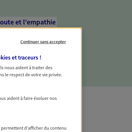
coute et l'empathie
commence d'abord par écouter, nos
 l'empathie au cœur de leurs échanges
Continuer sans accepter
re vos besoins et mieux vous soutenir
kies et traceurs
!
 Ils nous aident à traiter des
ns le respect de votre vie privée.
ous aident à faire évoluer nos
t Protection
 permettent d'afficher du contenu