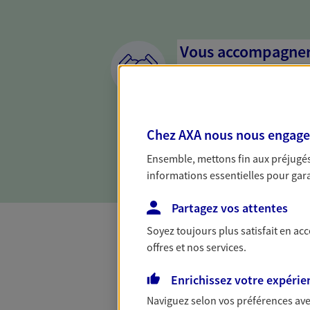
Vous accompagner 
confiance
Vous accompagner dans vos p
votre vie, c'est ainsi que no
Chez AXA nous nous engageon
la confiance et la proximité.
connaître que nous proposon
Ensemble, mettons fin aux préjugés 
informations essentielles pour garan
Partagez vos attentes
Soyez toujours plus satisfait en ac
offres et nos services.
Toutes nos 
Enrichissez votre expérie
Naviguez selon vos préférences ave