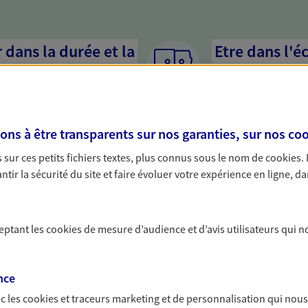
dans la durée et la
Etre dans l'é
Parce que proposer 
mandataires mettent
rojets de vie tout au long de
pour mieux comprend
us concevons notre métier : dans
en cas de difficultés.
s à être transparents sur nos garanties, sur nos
coo
 C'est en apprenant à vous
s de meilleures solutions.
sur ces petits fichiers textes, plus connus sous le nom de
cookies
.
tir la sécurité du site et faire évoluer votre expérience en ligne, da
ceptant les
cookies
de mesure d’audience et d’avis utilisateurs qui n
solutions AXA Épargne e
nce
c les
cookies et traceurs
marketing et de personnalisation qui nous