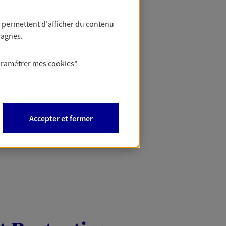
Mon Offr
 permettent d'afficher du contenu
pagnes.
Profitez d’une off
nouveaux contrats,
aramétrer mes
cookies
"
Offre soumise à con
Epargne & Retraite.
PROFITEZ DE L'OFF
Accepter et fermer