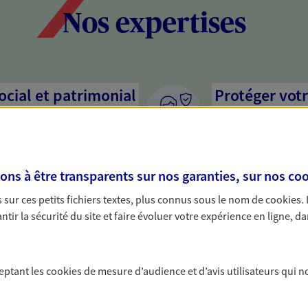
Nos expertises
social et patrimonial
Protéger votr
votre vie pri
stratégie, il est nécessaire
Nous sommes à votre
c, nous vous accompagnons pour
solutions assurantiel
s à être transparents sur nos garanties, sur nos
coo
votre situation. Une analyse
activité, mais aussi l
s conseils cohérents avec vos
interlocuteur pour t
sur ces petits fichiers textes, plus connus sous le nom de
cookies
.
tir la sécurité du site et faire évoluer votre expérience en ligne, da
ceptant les
cookies
de mesure d’audience et d’avis utilisateurs qui n