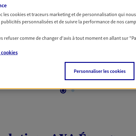
 Santé
nce
c les
cookies et traceurs
marketing et de personnalisation qui nous
es publicités personnalisées et de suivre la performance de nos cam
 aussi prendre soin de votre santé ? Avec le contrat Ma
 votre budget et situation tout en profitant de –10% sur
 les refuser comme de changer d'avis à tout moment en allant sur
"P
et plus ; et si vous êtes un travailleur non salarié.
on sur l’offre et ses conditions.
e
cookies
Personnaliser les cookies