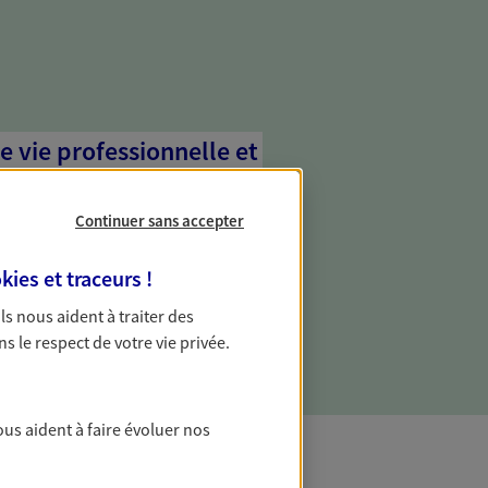
e vie professionnelle et
vée
Continuer sans accepter
 écoute pour vous proposer des
les couvrant les risques liés à votre
kies et traceurs
!
es risques liés à votre vie privée. Un seul
ous vos besoins, ça change tout.
 Ils nous aident à traiter des
ns le respect de votre vie privée.
ous aident à faire évoluer nos