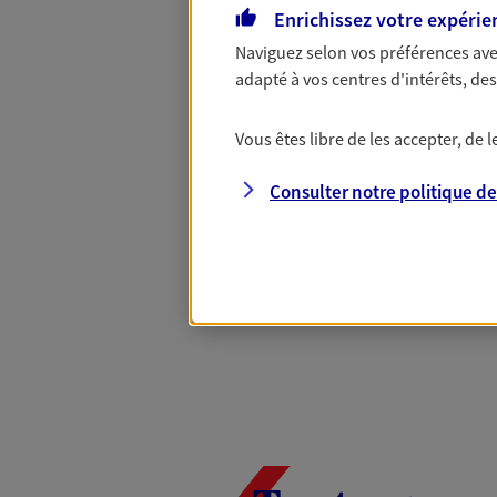
Complémentaire
Enrichissez votre expérie
Naviguez selon vos préférences ave
adapté à vos centres d'intérêts, d
Et si préserver votre budget, c’était
Santé d’AXA, adaptez vos garanties à
Vous êtes libre de les accepter, de
votre cotisation, si vous avez 60 ans 
Contactez-nous pour plus d’informati
Consulter notre politique d