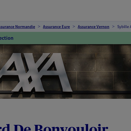
ssurance Normandie
Assurance Eure
Assurance Vernon
Sybille
ection
rd De Bonvouloir