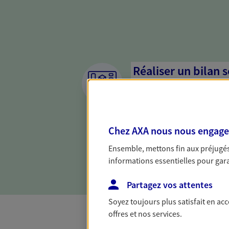
Réaliser un bilan 
de votre situation
Parce qu'avant de définir une 
d'établir un bon diagnosti
Chez AXA nous nous engageon
dresser un bilan complet de 
solide pour vous formuler de
Ensemble, mettons fin aux préjugés 
besoins.
informations essentielles pour garan
Partagez vos attentes
Soyez toujours plus satisfait en ac
offres et nos services.