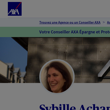
Espace client
Accéder au contenu principal
Accéder au pied de page
Trouvez une Agence ou un Conseiller AXA
A
Votre Conseiller AXA Épargne et Prot
Sybille Acha