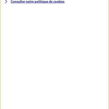
Consulter notre politique de
cookies
N° Orias * (orias.fr) : 18007096
Mathieu Bianco
Conseiller AXA Epargne et Protection
76360 Barentin
06 47 10 43 86
NOUS CONTACTER
VOIR NOTRE SITE WEB