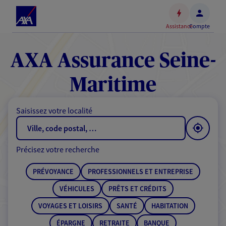
Espace
client
Assistance
Compte
Accéder
au
contenu
AXA Assurance Seine-
principal
Accéder
Maritime
au
pied
Saisissez votre localité
de
page
Précisez votre recherche
PRÉVOYANCE
PROFESSIONNELS ET ENTREPRISE
VÉHICULES
PRÊTS ET CRÉDITS
VOYAGES ET LOISIRS
SANTÉ
HABITATION
ÉPARGNE
RETRAITE
BANQUE