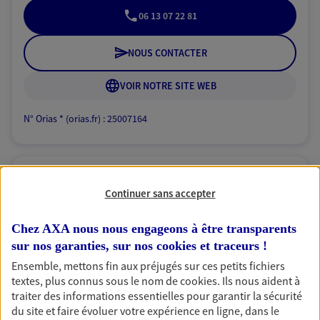
06 13 07 22 81
NOUS CONTACTER
VOIR NOTRE SITE WEB
N° Orias * (orias.fr) : 25007164
Lola Sery
Continuer sans accepter
Conseiller AXA Epargne et Protection
Chez AXA nous nous engageons à être transparents
76210 Bernieres
sur nos garanties, sur nos
cookies et traceurs
!
Ensemble, mettons fin aux préjugés sur ces petits fichiers
07 60 73 42 39
textes, plus connus sous le nom de
cookies
. Ils nous aident à
traiter des informations essentielles pour garantir la sécurité
du site et faire évoluer votre expérience en ligne, dans le
NOUS CONTACTER