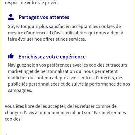
respect de votre vie privée.
VOIR NOTRE SITE WEB
Partagez vos attentes
Soyez toujours plus satisfait en acceptant les
cookies
de
mesure d’audience et d’avis utilisateurs qui nous aident à
faire évoluer nos offres et nos services.
Eirl Leblond Arnaud
Enrichissez votre expérience
Agent Général d'assurance exclusif AXA
France
Naviguez selon vos préférences avec les
cookies et traceurs
marketing et de personnalisation qui nous permettent
17 19 Rue Jean Maillard, 76570 Pavilly
d'afficher du contenu adapté à vos centres d'intérêts, des
Horaires :
Fermé
publicités personnalisées et de suivre la performance de nos
Ouvre à 09:00
campagnes.
02 35 91 24 47
Vous êtes libre de les accepter, de les refuser comme de
changer d'avis à tout moment en allant sur
"Paramétrer mes
cookies
"
NOUS CONTACTER
VOIR NOTRE SITE WEB