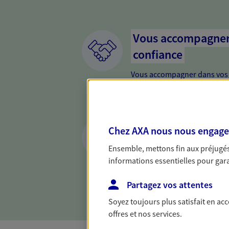
Vous accompagner 
confiance
Vous accompagner dans vos p
votre vie, c'est ainsi que no
la confiance et la proximité.
connaître que nous proposon
Anticiper et prépar
Chez AXA nous nous engageon
Il n'est jamais ni trop tôt, n
Ensemble, mettons fin aux préjugés 
retraite. Nous vous aidons à 
informations essentielles pour garan
maintenir votre qualité de vi
nouvelle étape : PER, assuran
Partagez vos attentes
Soyez toujours plus satisfait en ac
offres et nos services.