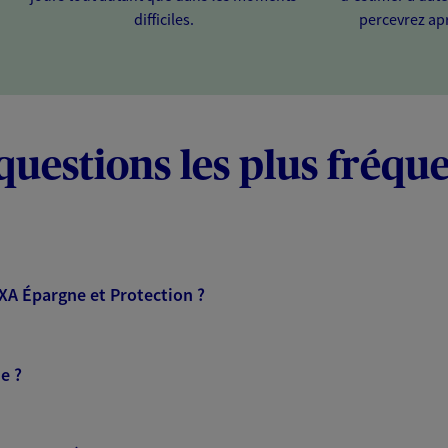
difficiles.
percevrez apr
questions les plus fréqu
AXA Épargne et Protection ?
e ?