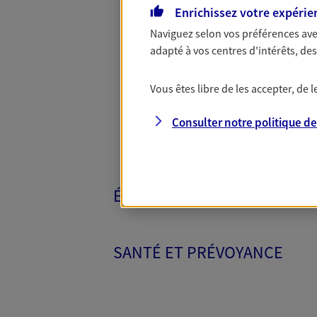
Enrichissez votre expérie
Naviguez selon vos préférences ave
Toutes nos 
adapté à vos centres d'intérêts, d
Vous êtes libre de les accepter, de
Consulter notre politique d
ÉPARGNE ET RETRAITE
SANTÉ ET PRÉVOYANCE