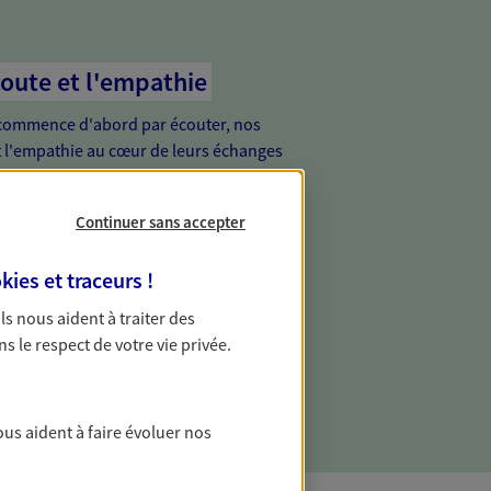
coute et l'empathie
commence d'abord par écouter, nos
 l'empathie au cœur de leurs échanges
re vos besoins et mieux vous soutenir
Continuer sans accepter
de vous, tout simplement
kies et traceurs
!
ur proche de vous, facilement joignable,
 Ils nous aident à traiter des
e relation de proximité est toujours une
ns le respect de votre vie privée.
ous aident à faire évoluer nos