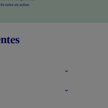
ès votre vie active.
entes