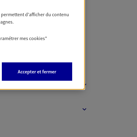
 permettent d'afficher du contenu
t Protection
pagnes.
aramétrer mes
cookies
"
Accepter et fermer