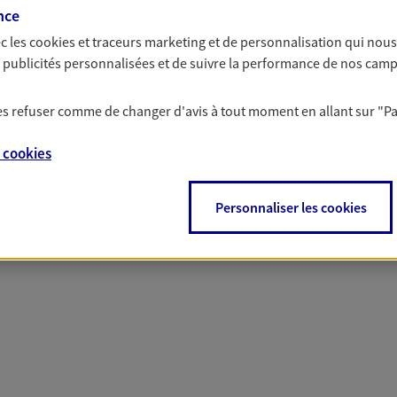
nce
c les
cookies et traceurs
marketing et de personnalisation qui nous
solutions AXA Épargne e
es publicités personnalisées et de suivre la performance de nos cam
 les refuser comme de changer d'avis à tout moment en allant sur
"P
e
cookies
PARTICULIERS
PROFESSIONNELS
Personnaliser les cookies