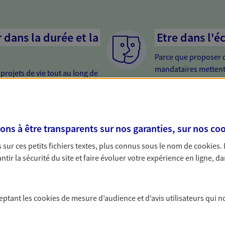
dans la durée et la
Etre dans l'é
Parce que proposer 
mandataires mettent
rojets de vie tout au long de
pour mieux comprend
us concevons notre métier : dans
en cas de difficultés.
 C'est en apprenant à vous
s de meilleures solutions.
er votre retraite
Etre proche 
s à être transparents sur nos garanties, sur nos
coo
i trop tard pour préparer votre
Avoir un interlocute
sur ces petits fichiers textes, plus connus sous le nom de
cookies
.
trouver les solutions pour
cela change tout. Un
tir la sécurité du site et faire évoluer votre expérience en ligne, da
e et profiter pleinement de cette
relation de qualité.
ce vie...
ceptant les
cookies
de mesure d’audience et d’avis utilisateurs qui n