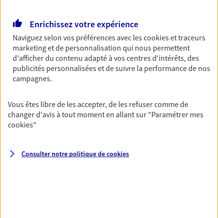
Retraite
Enrichissez votre expérience
Préparez sereinement ce nouveau chapitre de
votre vie avec les conseils d'un expert. Découvrez
Naviguez selon vos préférences avec les
cookies et traceurs
notre solution PER (Plan Epargne Retraite)
marketing et de personnalisation qui nous permettent
spécialement conçue pour la retraite.
d'afficher du contenu adapté à vos centres d'intérêts, des
publicités personnalisées et de suivre la performance de nos
campagnes.
Santé
Couvrez vos dépenses de santé ainsi que celles de
Vous êtes libre de les accepter, de les refuser comme de
votre famille avec la complémentaire santé qui
changer d'avis à tout moment en allant sur
"Paramétrer mes
vous ressemble.
cookies
"
Prévoyance
Consulter notre politique de
cookies
Pour un avenir serein, assurez-vous avec notre
contrat prévoyance. Préservez vos proches en cas
d'accident ou de maladie en optant pour les
garanties incapacité temporaire totale de travail,
invalidité ou de décès.