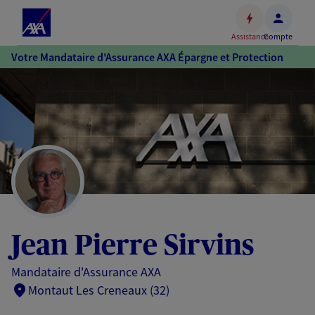
Espace
client
Assistance
Compte
Accéder
Votre Mandataire d'Assurance AXA Épargne et Protection
au
contenu
principal
Accéder
au
pied
de
page
Jean Pierre Sirvins
Mandataire d'Assurance AXA
Montaut Les Creneaux (32)