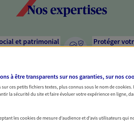
Nos expertises
social et patrimonial
Protéger votr
votre vie pri
stratégie, il est nécessaire
Nous sommes à votre
c, nous vous accompagnons pour
solutions assurantiel
s à être transparents sur nos garanties, sur nos
coo
votre situation. Une analyse
activité, mais aussi l
s conseils cohérents avec vos
interlocuteur pour t
sur ces petits fichiers textes, plus connus sous le nom de
cookies
.
tir la sécurité du site et faire évoluer votre expérience en ligne, da
mettre votre
Anticiper les
assurances p
ceptant les
cookies
de mesure d’audience et d’avis utilisateurs qui n
ssion de votre patrimoine à
Vous êtes travailleur
et vos proches en respectant vos
par un contrat de pr