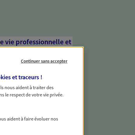
e vie professionnelle et
vée
Continuer sans accepter
 écoute pour vous proposer des
les couvrant les risques liés à votre
kies et traceurs
!
es risques liés à votre vie privée. Un seul
ous vos besoins, ça change tout.
 Ils nous aident à traiter des
ns le respect de votre vie privée.
 aléas graves avec nos
révoyance
ous aident à faire évoluer nos
 non salarié ou particulier non couvert
évoyance collectif ? Protégez-vous