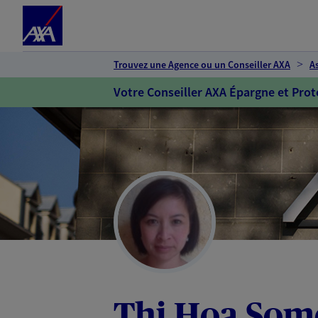
Espace client
Accéder au contenu principal
Accéder au pied de page
Trouvez une Agence ou un Conseiller AXA
A
Votre Conseiller AXA Épargne et Prot
Thi Hoa So