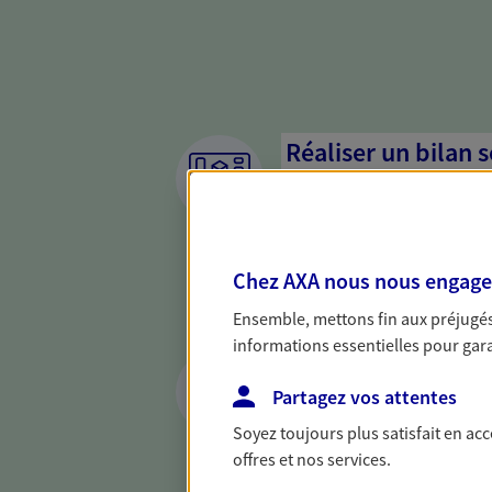
Réaliser un bilan 
de votre situation
Parce qu'avant de définir une 
d'établir un bon diagnosti
Chez AXA nous nous engageon
dresser un bilan complet de 
solide pour vous formuler de
Ensemble, mettons fin aux préjugés 
besoins.
informations essentielles pour garan
Préparer et trans
succession
Partagez vos attentes
Soyez toujours plus satisfait en ac
Préparer au mieux la transmi
offres et nos services.
votre conjoint, vos enfants 