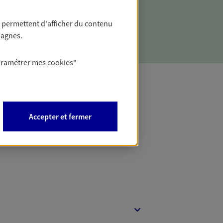
ces d'un aléa grave entraînant
té ou décès en vous appuyant sur notre
 permettent d'afficher du contenu
pagnes.
aramétrer mes
cookies
"
t Protection
Accepter et fermer