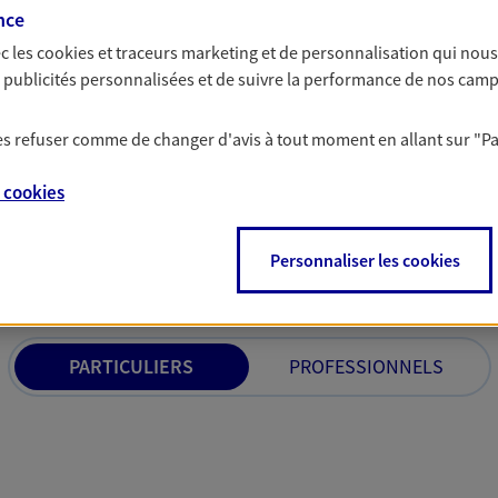
à prendre les bonnes décisions
contre les conséquen
nce
incapacité, invalidi
c les
cookies et traceurs
marketing et de personnalisation qui nous
expertise.
es publicités personnalisées et de suivre la performance de nos cam
 les refuser comme de changer d'avis à tout moment en allant sur
"P
e
cookies
solutions AXA Épargne e
Personnaliser les cookies
PARTICULIERS
PROFESSIONNELS