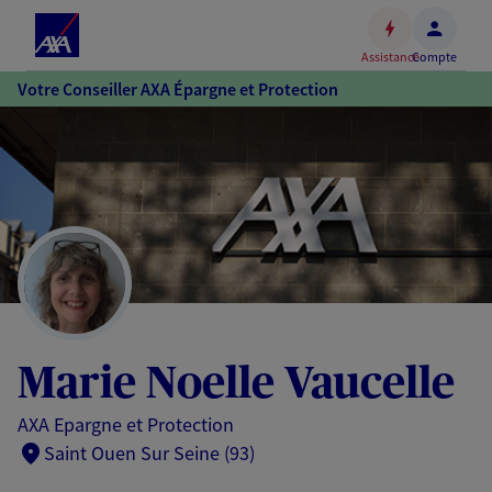
Espace
client
Assistance
Compte
Accéder
Votre Conseiller AXA Épargne et Protection
au
contenu
principal
Accéder
au
pied
de
page
Marie Noelle Vaucelle
AXA Epargne et Protection
Saint Ouen Sur Seine (93)