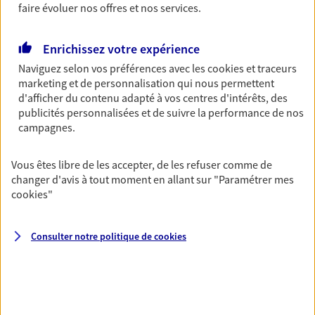
faire évoluer nos offres et nos services.
Découvrir les offres Épargne
Enrichissez votre expérience
Retraite
Naviguez selon vos préférences avec les
cookies et traceurs
marketing et de personnalisation qui nous permettent
Préparez sereinement ce nouveau chapitre de
d'afficher du contenu adapté à vos centres d'intérêts, des
votre vie avec les conseils d'un expert. Découvrez
publicités personnalisées et de suivre la performance de nos
notre solution PER (Plan Epargne Retraite)
campagnes.
spécialement conçue pour la retraite.
Découvrir l'offre Retraite
Vous êtes libre de les accepter, de les refuser comme de
changer d'avis à tout moment en allant sur
"Paramétrer mes
cookies
"
Prévoyance
Pour un avenir serein, assurez-vous avec notre
contrat prévoyance. Préservez vos proches en cas
Consulter notre politique de
cookies
d'accident ou de maladie en optant pour les
garanties incapacité temporaire totale de travail,
invalidité ou de décès.
Découvrir l'offre Prévoyance