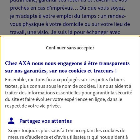
proches en cas d’imprévus… Où que vous soyez,
je m’adapte à votre emploi du temps : un rendez-
vous physique à votre domicile ou sur votre lieu de
travail, une visio. Je suis là pour échanger avec
vous !
Continuer sans accepter
Chez AXA nous nous engageons à être transparents
sur nos garanties, sur nos
cookies et traceurs
!
Nos offres phares
Ensemble, mettons fin aux préjugés sur ces petits fichiers
textes, plus connus sous le nom de
cookies
. Ils nous aident à
traiter des informations essentielles pour garantir la sécurité
du site et faire évoluer votre expérience en ligne, dans le
respect de votre vie privée.
Épargne
Réalisez vos projets grâce à votre épargne : achat
Partagez vos attentes
immobilier, études des enfants ou voyage autour
du monde… Épargnez à votre rythme et
Soyez toujours plus satisfait en acceptant les
cookies
de
simplement, selon votre profil.
mesure d’audience et d’avis utilisateurs qui nous aident à