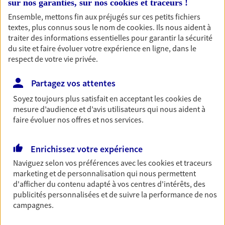
sur nos garanties, sur nos
cookies et traceurs
!
Découvrir les offres Épargne
Ensemble, mettons fin aux préjugés sur ces petits fichiers
textes, plus connus sous le nom de
cookies
. Ils nous aident à
traiter des informations essentielles pour garantir la sécurité
Retraite
du site et faire évoluer votre expérience en ligne, dans le
respect de votre vie privée.
Préparez sereinement ce nouveau chapitre de
votre vie avec les conseils d'un expert. Découvrez
notre solution PER (Plan Epargne Retraite)
Partagez vos attentes
spécialement conçue pour la retraite.
Soyez toujours plus satisfait en acceptant les
cookies
de
mesure d’audience et d’avis utilisateurs qui nous aident à
Découvrir l'offre Retraite
faire évoluer nos offres et nos services.
Prévoyance
Enrichissez votre expérience
Pour un avenir serein, assurez-vous avec notre
Naviguez selon vos préférences avec les
cookies et traceurs
contrat prévoyance. Préservez vos proches en cas
marketing et de personnalisation qui nous permettent
d'accident ou de maladie en optant pour les
d'afficher du contenu adapté à vos centres d'intérêts, des
garanties incapacité temporaire totale de travail,
publicités personnalisées et de suivre la performance de nos
invalidité ou de décès.
campagnes.
Découvrir l'offre Prévoyance