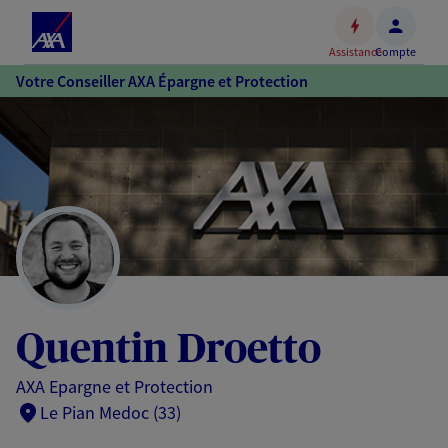
Espace
client
Assistance
Compte
Accéder
Votre Conseiller AXA Épargne et Protection
au
contenu
principal
Accéder
au
pied
de
page
Quentin Droetto
AXA Epargne et Protection
Le Pian Medoc (33)