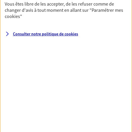
Vous êtes libre de les accepter, de les refuser comme de
changer d'avis à tout moment en allant sur
"Paramétrer mes
Santé
cookies
"
Couvrez vos dépenses de santé ainsi que celles de
votre famille avec la complémentaire santé qui
Consulter notre politique de
cookies
vous ressemble.
Découvrir l'offre Santé
VOIR TOUTES NOS OFFRES
Nos expertises
Réaliser un bilan social et