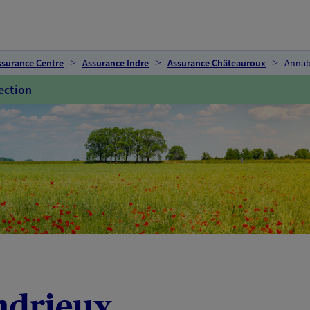
ssurance Centre
Assurance Indre
Assurance Châteauroux
Annab
ection
ndrieux