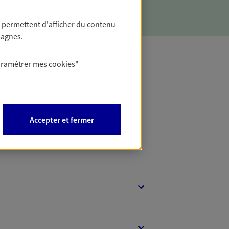
 permettent d'afficher du contenu
pagnes.
aramétrer mes
cookies
"
t Protection
Accepter et fermer