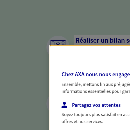
Réaliser un bilan 
de votre situation
Parce qu'avant de définir une 
d'établir un bon diagnosti
Chez AXA nous nous engageon
dresser un bilan complet de 
solide pour vous formuler de
Ensemble, mettons fin aux préjugés 
besoins.
informations essentielles pour garan
Optimiser la gesti
patrimoine
Partagez vos attentes
Soyez toujours plus satisfait en ac
Gérez et optimisez votre pat
offres et nos services.
diversifier vos placements et