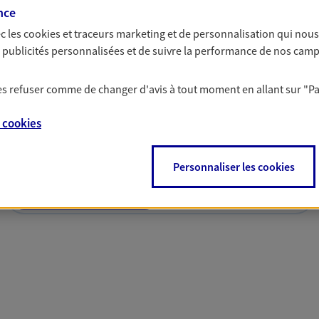
nce
c les
cookies et traceurs
marketing et de personnalisation qui nous
es publicités personnalisées et de suivre la performance de nos cam
 les refuser comme de changer d'avis à tout moment en allant sur
"P
solutions AXA Épargne e
e
cookies
Personnaliser les cookies
PARTICULIERS
PROFESSIONNELS