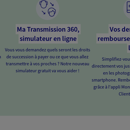
Ma Transmission 360,
Vos d
simulateur en ligne
rembourse
Vous vous demandez quels seront les droits
n
de succession à payer ou ce que vous allez
Simplifiez-vou
transmettre à vos proches ? Notre nouveau
directement vos just
simulateur gratuit va vous aider !
en les photog
smartphone. Rembou
grâce à l'appli Mo
Client