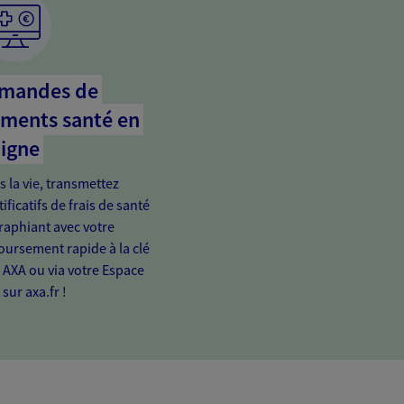
emandes de
ments santé en
ligne
s la vie, transmettez
ificatifs de frais de santé
raphiant avec votre
rsement rapide à la clé
n AXA ou via votre Espace
 sur axa.fr !