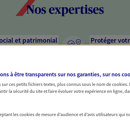
Nos expertises
social et patrimonial
Protéger votr
votre vie pri
stratégie, il est nécessaire
Nous sommes à votre
c, nous vous accompagnons pour
solutions assurantiel
s à être transparents sur nos garanties, sur nos
coo
votre situation. Une analyse
activité, mais aussi l
s conseils cohérents avec vos
interlocuteur pour t
sur ces petits fichiers textes, plus connus sous le nom de
cookies
.
tir la sécurité du site et faire évoluer votre expérience en ligne, da
on de votre
Accompagner 
En tant que chef d'e
ceptant les
cookies
de mesure d’audience et d’avis utilisateurs qui n
chaque jour l'avenir 
rimoine avec nos solutions pour
conseils pour faire l
 protéger vos actifs.
famille et anticiper 