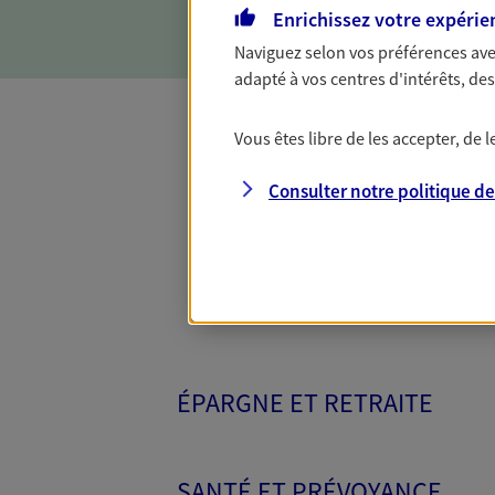
Enrichissez votre expérie
Naviguez selon vos préférences ave
adapté à vos centres d'intérêts, d
Vous êtes libre de les accepter, de
Toutes nos 
Consulter notre politique d
ÉPARGNE ET RETRAITE
SANTÉ ET PRÉVOYANCE