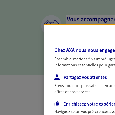
Vous accompagner 
confiance
Vous accompagner dans vos p
votre vie, c'est ainsi que no
Chez AXA nous nous engageon
la confiance et la proximité.
connaître que nous proposon
Ensemble, mettons fin aux préjugés 
informations essentielles pour garan
Partagez vos attentes
Soyez toujours plus satisfait en ac
offres et nos services.
Toutes nos 
Enrichissez votre expérie
Naviguez selon vos préférences ave