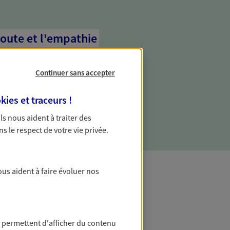
coute et l'empathie
commence d'abord par écouter, nos
 l'empathie au cœur de leurs échanges
Continuer sans accepter
re vos besoins et mieux vous soutenir
kies et traceurs
!
 Ils nous aident à traiter des
ns le respect de votre vie privée.
ous aident à faire évoluer nos
t Protection
 permettent d'afficher du contenu