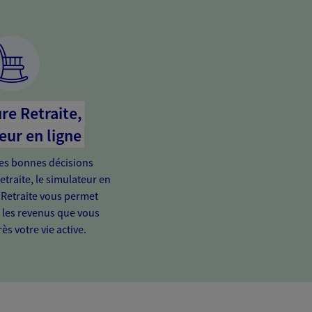
re Retraite,
eur en ligne
es bonnes décisions
etraite, le simulateur en
 Retraite vous permet
e les revenus que vous
ès votre vie active.