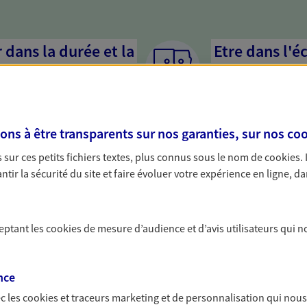
dans la durée et la
Etre dans l'é
Parce que proposer 
mandataires mettent
rojets de vie tout au long de
pour mieux comprend
us concevons notre métier : dans
en cas de difficultés.
s à être transparents sur nos garanties, sur nos
coo
 C'est en apprenant à vous
s de meilleures solutions.
sur ces petits fichiers textes, plus connus sous le nom de
cookies
.
tir la sécurité du site et faire évoluer votre expérience en ligne, da
ceptant les
cookies
de mesure d’audience et d’avis utilisateurs qui n
solutions AXA Épargne e
nce
c les
cookies et traceurs
marketing et de personnalisation qui nous