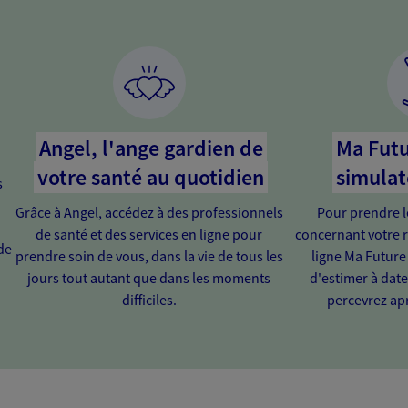
Angel, l'ange gardien de
Ma Futu
votre santé au quotidien
simulat
s
Grâce à Angel, accédez à des professionnels
Pour prendre l
de santé et des services en ligne pour
concernant votre r
de
prendre soin de vous, dans la vie de tous les
ligne Ma Future
jours tout autant que dans les moments
d'estimer à dat
difficiles.
percevrez apr