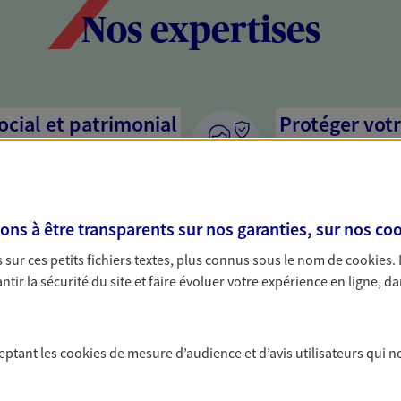
Nos expertises
social et patrimonial
Protéger votr
votre vie pri
stratégie, il est nécessaire
Nous sommes à votre
c, nous vous accompagnons pour
solutions assurantiel
s à être transparents sur nos garanties, sur nos
coo
votre situation. Une analyse
activité, mais aussi l
s conseils cohérents avec vos
interlocuteur pour t
sur ces petits fichiers textes, plus connus sous le nom de
cookies
.
tir la sécurité du site et faire évoluer votre expérience en ligne, da
ceptant les
cookies
de mesure d’audience et d’avis utilisateurs qui n