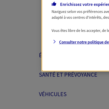
Toutes nos 
Enrichissez votre expérie
Naviguez selon vos préférences ave
adapté à vos centres d'intérêts, d
Vous êtes libre de les accepter, de
Consulter notre politique d
ÉPARGNE ET RETRAITE
SANTÉ ET PRÉVOYANCE
VÉHICULES