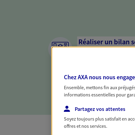
Réaliser un bilan 
de votre situation
Parce qu'avant de définir une 
d'établir un bon diagnosti
Chez AXA nous nous engageon
dresser un bilan complet de 
solide pour vous formuler de
Ensemble, mettons fin aux préjugés 
besoins.
informations essentielles pour garan
Partagez vos attentes
Soyez toujours plus satisfait en ac
offres et nos services.