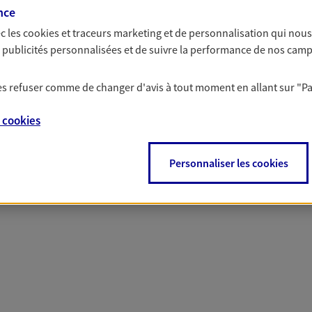
solutions AXA Épargne e
nce
c les
cookies et traceurs
marketing et de personnalisation qui nous
es publicités personnalisées et de suivre la performance de nos cam
 les refuser comme de changer d'avis à tout moment en allant sur
"P
PARTICULIERS
PROFESSIONNELS
e
cookies
Personnaliser les cookies