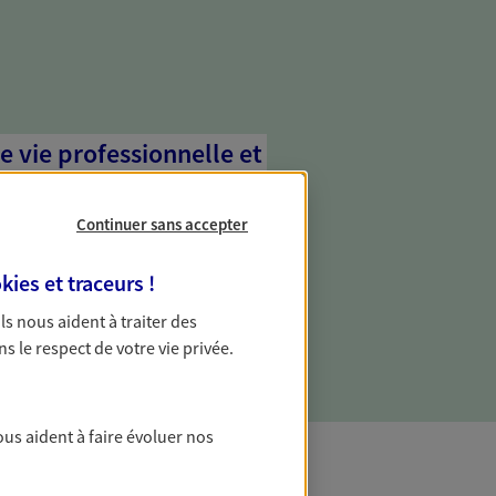
e vie professionnelle et
vée
Continuer sans accepter
 écoute pour vous proposer des
les couvrant les risques liés à votre
kies et traceurs
!
es risques liés à votre vie privée. Un seul
ous vos besoins, ça change tout.
 Ils nous aident à traiter des
ns le respect de votre vie privée.
ous aident à faire évoluer nos