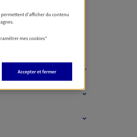
t Protection
 permettent d'afficher du contenu
pagnes.
aramétrer mes
cookies
"
Accepter et fermer