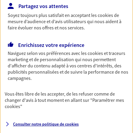
Partagez vos attentes
Découvrir les offres Épargne
Soyez toujours plus satisfait en acceptant les
cookies
de
mesure d’audience et d’avis utilisateurs qui nous aident à
Retraite
faire évoluer nos offres et nos services.
Préparez sereinement ce nouveau chapitre de
votre vie avec les conseils d'un expert. Découvrez
Enrichissez votre expérience
notre solution PER (Plan Epargne Retraite)
Naviguez selon vos préférences avec les
cookies et traceurs
spécialement conçue pour la retraite.
marketing et de personnalisation qui nous permettent
d'afficher du contenu adapté à vos centres d'intérêts, des
Découvrir l'offre Retraite
publicités personnalisées et de suivre la performance de nos
campagnes.
Prévoyance
Pour un avenir serein, assurez-vous avec notre
Vous êtes libre de les accepter, de les refuser comme de
contrat prévoyance. Préservez vos proches en cas
changer d'avis à tout moment en allant sur
"Paramétrer mes
d'accident ou de maladie en optant pour les
cookies
"
garanties incapacité temporaire totale de travail,
invalidité ou de décès.
Consulter notre politique de
cookies
Découvrir l'offre Prévoyance