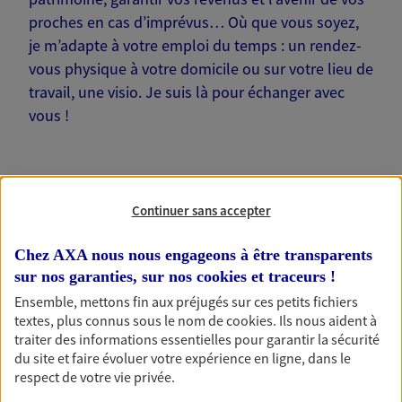
proches en cas d’imprévus… Où que vous soyez,
je m’adapte à votre emploi du temps : un rendez-
vous physique à votre domicile ou sur votre lieu de
travail, une visio. Je suis là pour échanger avec
vous !
Continuer sans accepter
Nos offres phares
Chez AXA nous nous engageons à être transparents
sur nos garanties, sur nos
cookies et traceurs
!
Ensemble, mettons fin aux préjugés sur ces petits fichiers
Épargne
textes, plus connus sous le nom de
cookies
. Ils nous aident à
Réalisez vos projets grâce à votre épargne : achat
traiter des informations essentielles pour garantir la sécurité
immobilier, études des enfants ou voyage autour
du site et faire évoluer votre expérience en ligne, dans le
du monde… Épargnez à votre rythme et
respect de votre vie privée.
simplement, selon votre profil.