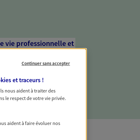
e vie professionnelle et
vée
Continuer sans accepter
 écoute pour vous proposer des
les couvrant les risques liés à votre
kies et traceurs
!
es risques liés à votre vie privée. Un seul
ous vos besoins, ça change tout.
 Ils nous aident à traiter des
ns le respect de votre vie privée.
ous aident à faire évoluer nos