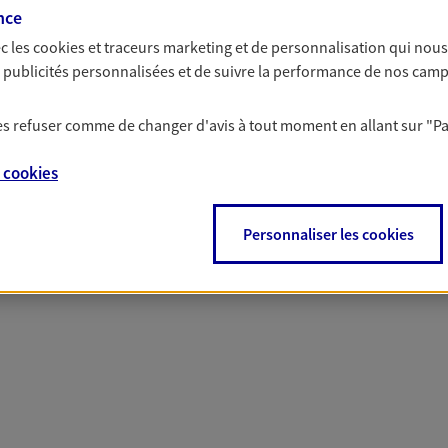
solutions AXA Épargne e
nce
c les
cookies et traceurs
marketing et de personnalisation qui nous
es publicités personnalisées et de suivre la performance de nos cam
 les refuser comme de changer d'avis à tout moment en allant sur
"P
PARTICULIERS
PROFESSIONNELS
e
cookies
Personnaliser les cookies