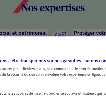
Nos expertises
social et patrimonial
Protéger votr
votre vie pri
stratégie, il est nécessaire
Nous sommes à votre
c, nous vous accompagnons pour
solutions assurantiel
s à être transparents sur nos garanties, sur nos
coo
votre situation. Une analyse
activité, mais aussi l
s conseils cohérents avec vos
interlocuteur pour t
sur ces petits fichiers textes, plus connus sous le nom de
cookies
.
tir la sécurité du site et faire évoluer votre expérience en ligne, da
ceptant les
cookies
de mesure d’audience et d’avis utilisateurs qui n