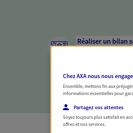
Réaliser un bilan 
de votre situation
Parce qu'avant de définir une 
d'établir un bon diagnosti
Chez AXA nous nous engageon
dresser un bilan complet de 
solide pour vous formuler de
Ensemble, mettons fin aux préjugés 
besoins.
informations essentielles pour garan
Partagez vos attentes
Soyez toujours plus satisfait en ac
offres et nos services.