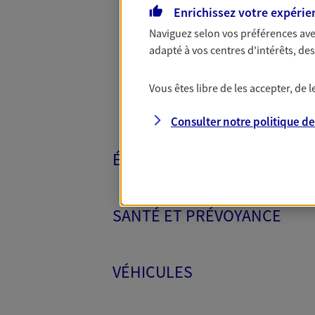
Toutes nos 
Enrichissez votre expérie
Naviguez selon vos préférences ave
adapté à vos centres d'intérêts, d
Vous êtes libre de les accepter, de
Consulter notre politique d
ÉPARGNE ET RETRAITE
SANTÉ ET PRÉVOYANCE
VÉHICULES