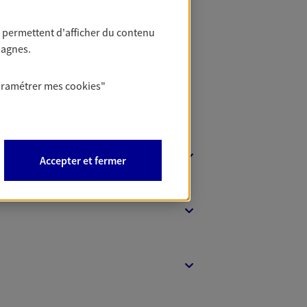
t Protection
 permettent d'afficher du contenu
pagnes.
aramétrer mes
cookies
"
Accepter et fermer