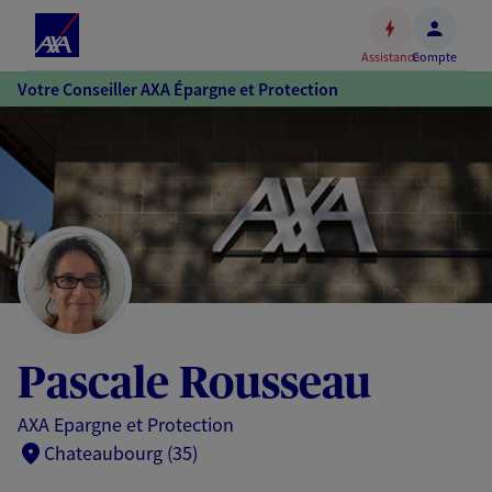
Espace
client
Assistance
Compte
Accéder
Votre Conseiller AXA Épargne et Protection
au
contenu
principal
Accéder
au
pied
de
page
Pascale Rousseau
AXA Epargne et Protection
Chateaubourg (35)