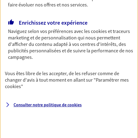
faire évoluer nos offres et nos services.
Découvrir les offres Épargne
Enrichissez votre expérience
Retraite
Naviguez selon vos préférences avec les
cookies et traceurs
Préparez sereinement ce nouveau chapitre de
marketing et de personnalisation qui nous permettent
votre vie avec les conseils d'un expert. Découvrez
d'afficher du contenu adapté à vos centres d'intérêts, des
notre solution PER (Plan Epargne Retraite)
publicités personnalisées et de suivre la performance de nos
spécialement conçue pour la retraite.
campagnes.
Découvrir l'offre Retraite
Vous êtes libre de les accepter, de les refuser comme de
changer d'avis à tout moment en allant sur
"Paramétrer mes
cookies
"
Prévoyance
Pour un avenir serein, assurez-vous avec notre
contrat prévoyance. Préservez vos proches en cas
Consulter notre politique de
cookies
d'accident ou de maladie en optant pour les
garanties incapacité temporaire totale de travail,
invalidité ou de décès.
Découvrir l'offre Prévoyance