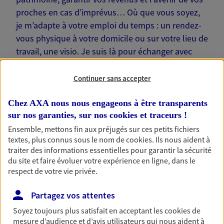
proches en cas d’imprévus… Où que vous soyez,
je m’adapte à votre emploi du temps : un rendez-
vous physique à votre domicile ou sur votre lieu de
travail, une visio. Je suis là pour échanger avec
vous !
Continuer sans accepter
Chez AXA nous nous engageons à être transparents
sur nos garanties, sur nos
cookies et traceurs
!
Nos offres phares
Ensemble, mettons fin aux préjugés sur ces petits fichiers
textes, plus connus sous le nom de
cookies
. Ils nous aident à
traiter des informations essentielles pour garantir la sécurité
du site et faire évoluer votre expérience en ligne, dans le
respect de votre vie privée.
Épargne
Réalisez vos projets grâce à votre épargne : achat
Partagez vos attentes
immobilier, études des enfants ou voyage autour
du monde… Épargnez à votre rythme et
Soyez toujours plus satisfait en acceptant les
cookies
de
simplement, selon votre profil.
mesure d’audience et d’avis utilisateurs qui nous aident à