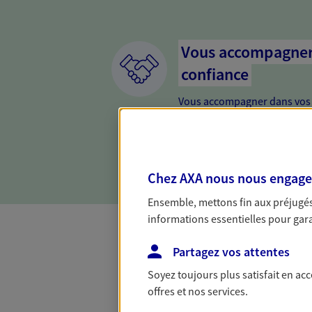
Vous accompagner 
confiance
Vous accompagner dans vos p
votre vie, c'est ainsi que no
la confiance et la proximité.
connaître que nous proposon
Chez AXA nous nous engageon
Ensemble, mettons fin aux préjugés 
informations essentielles pour garan
Partagez vos attentes
Toutes nos 
Soyez toujours plus satisfait en ac
offres et nos services.