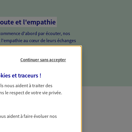
coute et l'empathie
commence d'abord par écouter, nos
 l'empathie au cœur de leurs échanges
re vos besoins et mieux vous soutenir
Continuer sans accepter
kies et traceurs
!
 Ils nous aident à traiter des
ns le respect de votre vie privée.
t Protection
ous aident à faire évoluer nos