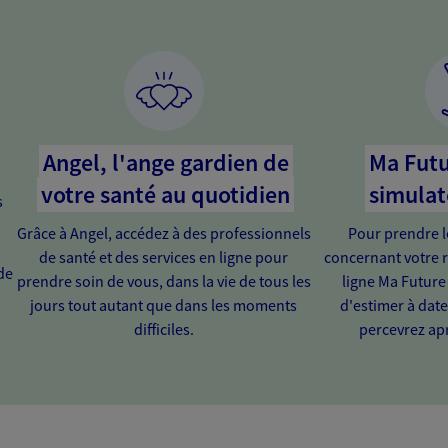
Angel, l'ange gardien de
Ma Futu
votre santé au quotidien
simulat
s
Grâce à Angel, accédez à des professionnels
Pour prendre l
de santé et des services en ligne pour
concernant votre r
de
prendre soin de vous, dans la vie de tous les
ligne Ma Future
jours tout autant que dans les moments
d'estimer à dat
difficiles.
percevrez apr