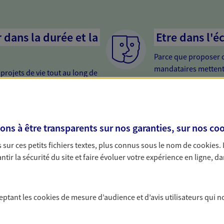
dans la durée et la
Etre dans l'é
Parce que proposer 
mandataires mettent
rojets de vie tout au long de
pour mieux comprend
us concevons notre métier : dans
en cas de difficultés.
 C'est en apprenant à vous
s de meilleures solutions.
s à être transparents sur nos garanties, sur nos
coo
sur ces petits fichiers textes, plus connus sous le nom de
cookies
.
tir la sécurité du site et faire évoluer votre expérience en ligne, da
solutions AXA Épargne e
ceptant les
cookies
de mesure d’audience et d’avis utilisateurs qui n