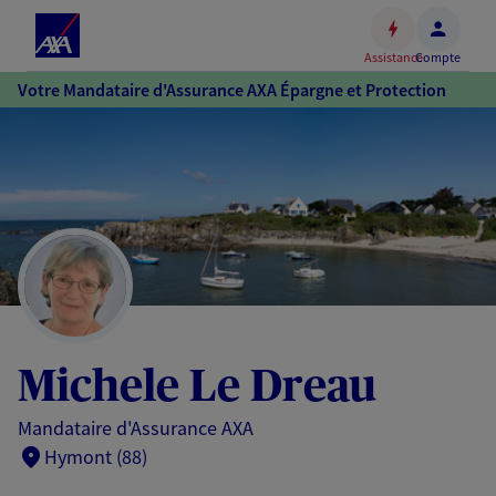
Espace
client
Assistance
Compte
Accéder
Votre Mandataire d'Assurance AXA Épargne et Protection
au
contenu
principal
Accéder
au
pied
de
page
Michele Le Dreau
Mandataire d'Assurance AXA
Hymont (88)