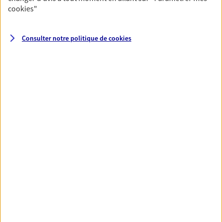
cookies
"
VOIR TOUTES NOS OFFRES
Consulter notre politique de
cookies
Nos expertises
Vous accompagner dans la
durée et la confiance
Vous accompagner dans vos projets de vie tout
au long de votre vie, c'est ainsi que nous
concevons notre métier : dans la confiance et la
proximité. C'est en apprenant à vous connaître
que nous proposons de meilleures solutions.
Etre dans l'écoute et