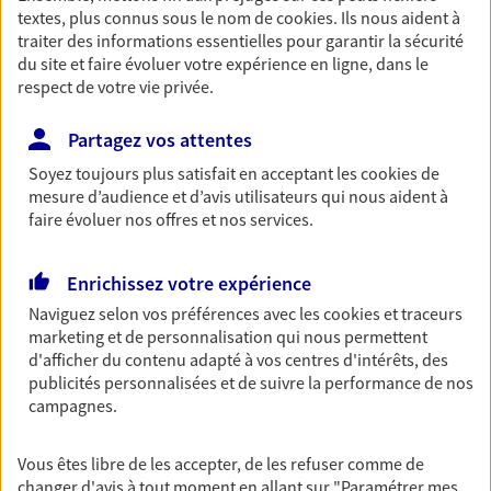
textes, plus connus sous le nom de
cookies
. Ils nous aident à
Retraite
traiter des informations essentielles pour garantir la sécurité
Préparez sereinement ce nouveau chapitre de
du site et faire évoluer votre expérience en ligne, dans le
votre vie avec les conseils d'un expert. Découvrez
respect de votre vie privée.
notre solution PER (Plan Epargne Retraite)
spécialement conçue pour la retraite.
Partagez vos attentes
Soyez toujours plus satisfait en acceptant les
cookies
de
mesure d’audience et d’avis utilisateurs qui nous aident à
Santé
faire évoluer nos offres et nos services.
Couvrez vos dépenses de santé ainsi que celles de
votre famille avec la complémentaire santé qui
vous ressemble.
Enrichissez votre expérience
Naviguez selon vos préférences avec les
cookies et traceurs
marketing et de personnalisation qui nous permettent
Prévoyance
d'afficher du contenu adapté à vos centres d'intérêts, des
Pour un avenir serein, assurez-vous avec notre
publicités personnalisées et de suivre la performance de nos
contrat prévoyance. Préservez vos proches en cas
campagnes.
d'accident ou de maladie en optant pour les
garanties incapacité temporaire totale de travail,
Vous êtes libre de les accepter, de les refuser comme de
invalidité ou de décès.
changer d'avis à tout moment en allant sur
"Paramétrer mes