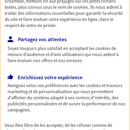
Ensemble, mettons fin aux préjugés sur ces petits fichiers
textes, plus connus sous le nom de
cookies
. Ils nous aident à
Découvrir les offres Épargne
traiter des informations essentielles pour garantir la sécurité
du site et faire évoluer votre expérience en ligne, dans le
respect de votre vie privée.
Retraite
Préparez sereinement ce nouveau chapitre de
Partagez vos attentes
votre vie avec les conseils d'un expert. Découvrez
notre solution PER (Plan Epargne Retraite)
Soyez toujours plus satisfait en acceptant les
cookies
de
spécialement conçue pour la retraite.
mesure d’audience et d’avis utilisateurs qui nous aident à
faire évoluer nos offres et nos services.
Découvrir l'offre Retraite
Enrichissez votre expérience
Prévoyance
Naviguez selon vos préférences avec les
cookies et traceurs
Pour un avenir serein, assurez-vous avec notre
marketing et de personnalisation qui nous permettent
contrat prévoyance. Préservez vos proches en cas
d'afficher du contenu adapté à vos centres d'intérêts, des
d'accident ou de maladie en optant pour les
publicités personnalisées et de suivre la performance de nos
garanties incapacité temporaire totale de travail,
campagnes.
invalidité ou de décès.
Vous êtes libre de les accepter, de les refuser comme de
Découvrir l'offre Prévoyance