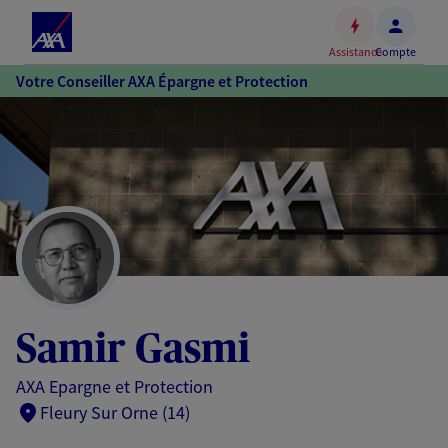
Espace
client
Assistance
Compte
Accéder
Votre Conseiller AXA Épargne et Protection
au
contenu
principal
Accéder
au
pied
de
page
Samir Gasmi
AXA Epargne et Protection
Fleury Sur Orne (14)