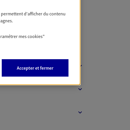
t Protection
 permettent d'afficher du contenu
pagnes.
aramétrer mes
cookies
"
Accepter et fermer