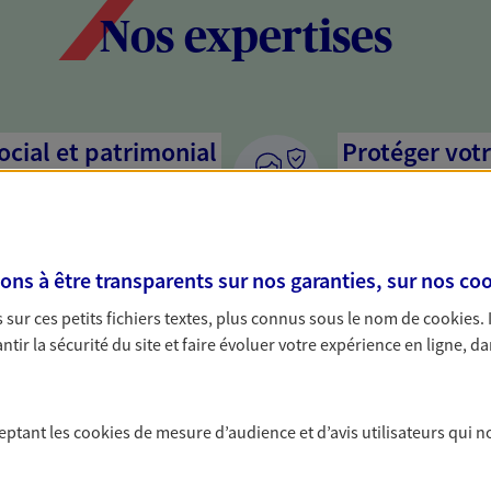
Nos expertises
social et patrimonial
Protéger votr
votre vie pri
stratégie, il est nécessaire
Nous sommes à votre
c, nous vous accompagnons pour
solutions assurantiel
s à être transparents sur nos garanties, sur nos
coo
votre situation. Une analyse
activité, mais aussi l
s conseils cohérents avec vos
interlocuteur pour t
sur ces petits fichiers textes, plus connus sous le nom de
cookies
.
tir la sécurité du site et faire évoluer votre expérience en ligne, da
ceptant les
cookies
de mesure d’audience et d’avis utilisateurs qui n