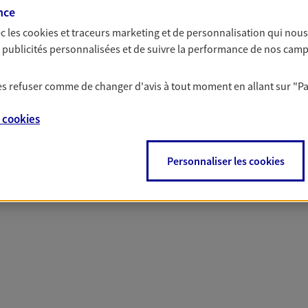
solutions AXA Épargne e
nce
c les
cookies et traceurs
marketing et de personnalisation qui nous
es publicités personnalisées et de suivre la performance de nos cam
 les refuser comme de changer d'avis à tout moment en allant sur
"P
PARTICULIERS
PROFESSIONNELS
e
cookies
Personnaliser les cookies