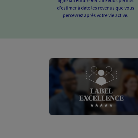
ligne Ma Future Retraite vous permet
d'estimer à date les revenus que vous
percevrez après votre vie active.