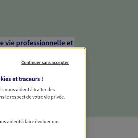
e vie professionnelle et
vée
Continuer sans accepter
 écoute pour vous proposer des
les couvrant les risques liés à votre
kies et traceurs
!
es risques liés à votre vie privée. Un seul
ous vos besoins, ça change tout.
 Ils nous aident à traiter des
ns le respect de votre vie privée.
ous aident à faire évoluer nos