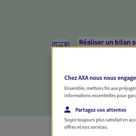
Réaliser un bilan 
de votre situation
Parce qu'avant de définir une 
d'établir un bon diagnosti
Chez AXA nous nous engageon
dresser un bilan complet de 
solide pour vous formuler de
Ensemble, mettons fin aux préjugés 
besoins.
informations essentielles pour garan
Partagez vos attentes
Soyez toujours plus satisfait en ac
offres et nos services.