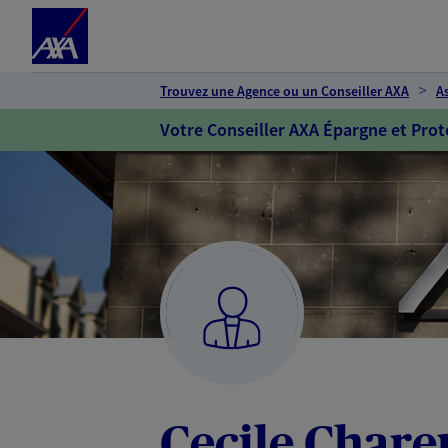
Espace client
Accéder au contenu principal
Accéder au pied de page
Trouvez une Agence ou un Conseiller AXA
A
Votre Conseiller AXA Épargne et Prot
Cecile Chare