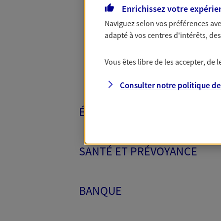
Toutes nos 
Enrichissez votre expérie
Naviguez selon vos préférences ave
adapté à vos centres d'intérêts, d
Vous êtes libre de les accepter, de
Consulter notre politique d
ÉPARGNE ET RETRAITE
SANTÉ ET PRÉVOYANCE
BANQUE