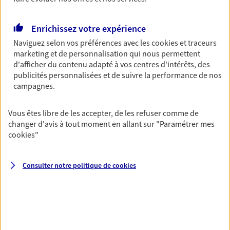
Découvrir les offres Épargne
Enrichissez votre expérience
Naviguez selon vos préférences avec les
cookies et traceurs
Retraite
marketing et de personnalisation qui nous permettent
Préparez sereinement ce nouveau chapitre de
d'afficher du contenu adapté à vos centres d'intérêts, des
votre vie avec les conseils d'un expert. Découvrez
publicités personnalisées et de suivre la performance de nos
notre solution PER (Plan Epargne Retraite)
campagnes.
spécialement conçue pour la retraite.
Vous êtes libre de les accepter, de les refuser comme de
Découvrir l'offre Retraite
changer d'avis à tout moment en allant sur
"Paramétrer mes
cookies
"
Prévoyance
Pour un avenir serein, assurez-vous avec notre
Consulter notre politique de
cookies
contrat prévoyance. Préservez vos proches en cas
d'accident ou de maladie en optant pour les
garanties incapacité temporaire totale de travail,
invalidité ou de décès.
Découvrir l'offre Prévoyance