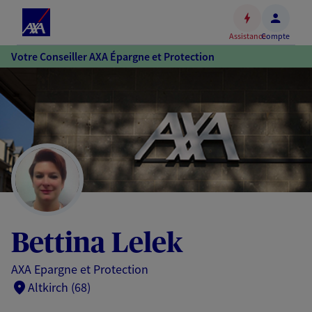
Espace
client
Assistance
Compte
Accéder
Votre Conseiller AXA Épargne et Protection
au
contenu
principal
Accéder
au
pied
de
page
Bettina Lelek
AXA Epargne et Protection
Altkirch (68)