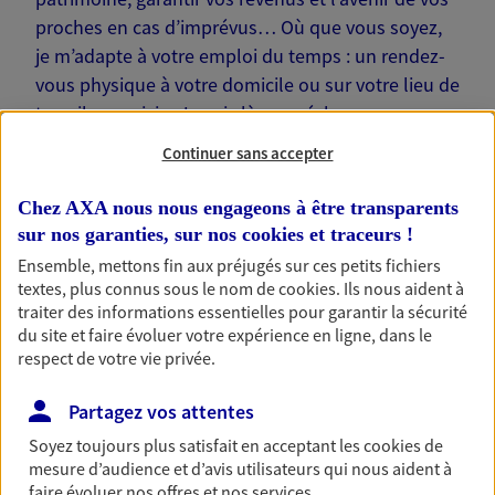
proches en cas d’imprévus… Où que vous soyez,
je m’adapte à votre emploi du temps : un rendez-
vous physique à votre domicile ou sur votre lieu de
travail, une visio. Je suis là pour échanger avec
vous !
Continuer sans accepter
Chez AXA nous nous engageons à être transparents
sur nos garanties, sur nos
cookies et traceurs
!
Ensemble, mettons fin aux préjugés sur ces petits fichiers
Nos offres phares
textes, plus connus sous le nom de
cookies
. Ils nous aident à
traiter des informations essentielles pour garantir la sécurité
du site et faire évoluer votre expérience en ligne, dans le
respect de votre vie privée.
Épargne
Partagez vos attentes
Réalisez vos projets grâce à votre épargne : achat
immobilier, études des enfants ou voyage autour
Soyez toujours plus satisfait en acceptant les
cookies
de
du monde… Épargnez à votre rythme et
mesure d’audience et d’avis utilisateurs qui nous aident à
simplement, selon votre profil.
faire évoluer nos offres et nos services.