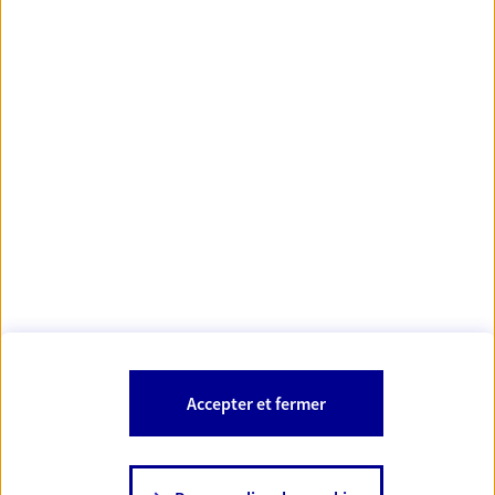
Votre Conseiller Épargne et Protection AXA BETTINA
LELEK
68130 Altkirch
Votre conseiller est un salarié d'AXA France Vie et d'AXA France IARD.
Les mentions légales de cette/ces entreprises d'assurance sont
Mentions légales
disponibles dans la rubrique «
» du site.
À PROPOS D'AXA
Accepter et fermer
SITES AXA