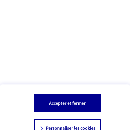
Votre Conseiller Épargne et Protection AXA THIERRY
MESNIL
21550 Ladoix Serrigny
Votre conseiller est un salarié d'AXA France Vie et d'AXA France IARD.
Les mentions légales de cette/ces entreprises d'assurance sont
Mentions légales
disponibles dans la rubrique «
» du site.
À PROPOS D'AXA
Accepter et fermer
SITES AXA
Personnaliser les cookies