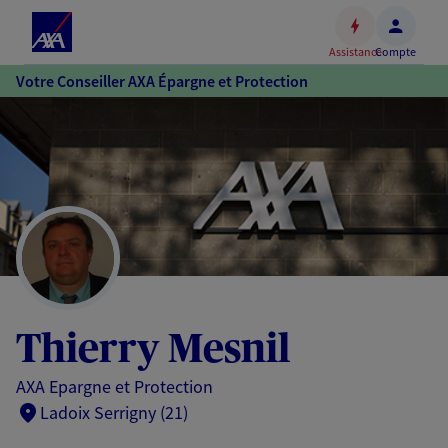
Espace
client
Assistance
Compte
Accéder
Votre Conseiller AXA Épargne et Protection
au
contenu
principal
Accéder
au
pied
de
page
Thierry Mesnil
AXA Epargne et Protection
Ladoix Serrigny (21)