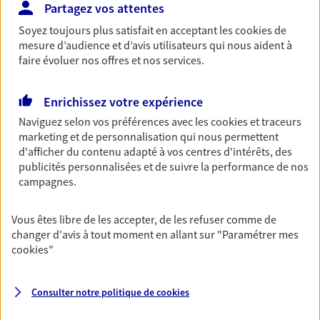
Partagez vos attentes
Découvrir les offres Épargne
Soyez toujours plus satisfait en acceptant les
cookies
de
mesure d’audience et d’avis utilisateurs qui nous aident à
faire évoluer nos offres et nos services.
Retraite
Préparez sereinement ce nouveau chapitre de
votre vie avec les conseils d'un expert. Découvrez
Enrichissez votre expérience
notre solution PER (Plan Epargne Retraite)
Naviguez selon vos préférences avec les
cookies et traceurs
spécialement conçue pour la retraite.
marketing et de personnalisation qui nous permettent
d'afficher du contenu adapté à vos centres d'intérêts, des
Découvrir l'offre Retraite
publicités personnalisées et de suivre la performance de nos
campagnes.
Prévoyance
Vous êtes libre de les accepter, de les refuser comme de
Pour un avenir serein, assurez-vous avec notre
changer d'avis à tout moment en allant sur
"Paramétrer mes
contrat prévoyance. Préservez vos proches en cas
cookies
"
d'accident ou de maladie en optant pour les
garanties incapacité temporaire totale de travail,
invalidité ou de décès.
Consulter notre politique de
cookies
Découvrir l'offre Prévoyance