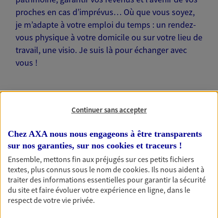
proches en cas d’imprévus… Où que vous soyez,
je m’adapte à votre emploi du temps : un rendez-
vous physique à votre domicile ou sur votre lieu de
travail, une visio. Je suis là pour échanger avec
vous !
Continuer sans accepter
Nos offres phares
Chez AXA nous nous engageons à être transparents
sur nos garanties, sur nos
cookies et traceurs
!
Ensemble, mettons fin aux préjugés sur ces petits fichiers
Épargne
textes, plus connus sous le nom de
cookies
. Ils nous aident à
traiter des informations essentielles pour garantir la sécurité
Réalisez vos projets grâce à votre épargne : achat
du site et faire évoluer votre expérience en ligne, dans le
immobilier, études des enfants ou voyage autour
respect de votre vie privée.
du monde… Épargnez à votre rythme et
simplement, selon votre profil.