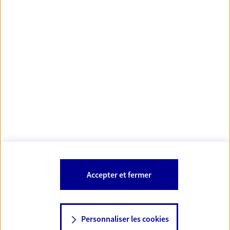
Votre Conseiller Épargne et Protection AXA
CHRISTOPHE BERTHON
31420 Aurignac
Votre conseiller est un salarié d'AXA France Vie et d'AXA France IARD et
est également habilité pour proposer les produits et services
bancaires et financiers AXA Banque.
Les mentions légales de cette/ces entreprises d'assurance sont
Mentions légales
disponibles dans la rubrique «
» du site.
À PROPOS D'AXA
Accepter et fermer
SITES AXA
Personnaliser les cookies
NOUS CONTACTER
06 63 24 77 28