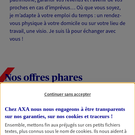
proches en cas d’imprévus… Où que vous soyez,
je m’adapte à votre emploi du temps : un rendez-
vous physique à votre domicile ou sur votre lieu de
travail, une visio. Je suis là pour échanger avec
vous !
Nos offres phares
Continuer sans accepter
Épargne
Chez AXA nous nous engageons à être transparents
Réalisez vos projets grâce à votre épargne : achat
sur nos garanties, sur nos
cookies et traceurs
!
immobilier, études des enfants ou voyage autour
Ensemble, mettons fin aux préjugés sur ces petits fichiers
du monde… Épargnez à votre rythme et
textes, plus connus sous le nom de
cookies
. Ils nous aident à
simplement, selon votre profil.