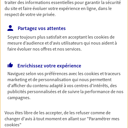
traiter des informations essentielles pour garantir la sécurité
Découvrir les offres Épargne
du site et faire évoluer votre expérience en ligne, dans le
respect de votre vie privée.
Retraite
Partagez vos attentes
Préparez sereinement ce nouveau chapitre de
Soyez toujours plus satisfait en acceptant les
cookies
de
votre vie avec les conseils d'un expert. Découvrez
mesure d’audience et d’avis utilisateurs qui nous aident à
notre solution PER (Plan Epargne Retraite)
faire évoluer nos offres et nos services.
spécialement conçue pour la retraite.
Découvrir l'offre Retraite
Enrichissez votre expérience
Naviguez selon vos préférences avec les
cookies et traceurs
marketing et de personnalisation qui nous permettent
Prévoyance
d'afficher du contenu adapté à vos centres d'intérêts, des
Pour un avenir serein, assurez-vous avec notre
publicités personnalisées et de suivre la performance de nos
contrat prévoyance. Préservez vos proches en cas
campagnes.
d'accident ou de maladie en optant pour les
garanties incapacité temporaire totale de travail,
Vous êtes libre de les accepter, de les refuser comme de
invalidité ou de décès.
changer d'avis à tout moment en allant sur
"Paramétrer mes
cookies
"
Découvrir l'offre Prévoyance