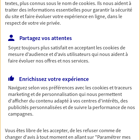
textes, plus connus sous le nom de
cookies
. Ils nous aident à
Découvrir les offres Épargne
traiter des informations essentielles pour garantir la sécurité
du site et faire évoluer votre expérience en ligne, dans le
respect de votre vie privée.
Retraite
Préparez sereinement ce nouveau chapitre de
Partagez vos attentes
votre vie avec les conseils d'un expert. Découvrez
Soyez toujours plus satisfait en acceptant les
cookies
de
notre solution PER (Plan Epargne Retraite)
mesure d’audience et d’avis utilisateurs qui nous aident à
spécialement conçue pour la retraite.
faire évoluer nos offres et nos services.
Découvrir l'offre Retraite
Enrichissez votre expérience
Naviguez selon vos préférences avec les
cookies et traceurs
Prévoyance
marketing et de personnalisation qui nous permettent
Pour un avenir serein, assurez-vous avec notre
d'afficher du contenu adapté à vos centres d'intérêts, des
contrat prévoyance. Préservez vos proches en cas
publicités personnalisées et de suivre la performance de nos
d'accident ou de maladie en optant pour les
campagnes.
garanties incapacité temporaire totale de travail,
invalidité ou de décès.
Vous êtes libre de les accepter, de les refuser comme de
changer d'avis à tout moment en allant sur
"Paramétrer mes
Découvrir l'offre Prévoyance