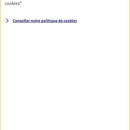
cookies
"
Santé
Consulter notre politique de
cookies
Couvrez vos dépenses de santé ainsi que celles de
votre famille avec la complémentaire santé qui
vous ressemble.
Découvrir l'offre Santé
VOIR TOUTES NOS OFFRES
Nos expertises
Réaliser un bilan social et