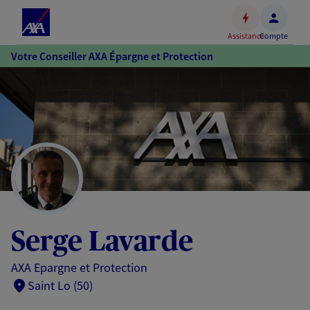
Espace
client
Assistance
Compte
Accéder
Votre Conseiller AXA Épargne et Protection
au
contenu
principal
Accéder
au
pied
de
page
Serge Lavarde
AXA Epargne et Protection
Saint Lo (50)