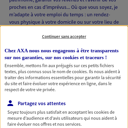
proches en cas d’imprévus... Où que vous soyez, je
m’adapte à votre emploi du temps : un rendez-
vous physique à votre domicile ou sur votre lieu de
travail… Je suis là pour échanger avec vous !
Continuer sans accepter
Chez AXA nous nous engageons à être transparents
sur nos garanties, sur nos
cookies et traceurs
!
Nos offres phares
Ensemble, mettons fin aux préjugés sur ces petits fichiers
textes, plus connus sous le nom de
cookies
. Ils nous aident à
traiter des informations essentielles pour garantir la sécurité
du site et faire évoluer votre expérience en ligne, dans le
respect de votre vie privée.
Épargne
Réalisez vos projets grâce à votre épargne : achat
Partagez vos attentes
immobilier, études des enfants ou voyage autour
du monde… Épargnez à votre rythme et
Soyez toujours plus satisfait en acceptant les
cookies
de
simplement, selon votre profil.
mesure d’audience et d’avis utilisateurs qui nous aident à
faire évoluer nos offres et nos services.