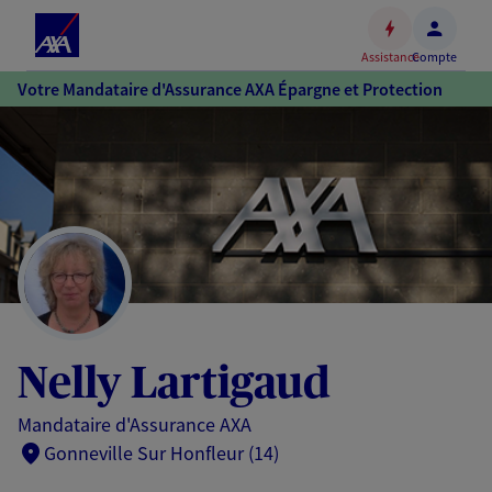
Espace
client
Assistance
Compte
Accéder
Votre Mandataire d'Assurance AXA Épargne et Protection
au
contenu
principal
Accéder
au
pied
de
page
Nelly Lartigaud
Mandataire d'Assurance AXA
Gonneville Sur Honfleur (14)