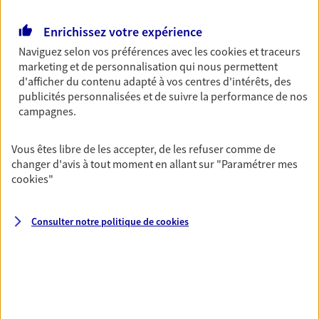
Retraite
Enrichissez votre expérience
Préparez sereinement ce nouveau chapitre de
Naviguez selon vos préférences avec les
cookies et traceurs
votre vie avec les conseils d'un expert. Découvrez
marketing et de personnalisation qui nous permettent
notre solution PER (Plan Epargne Retraite)
d'afficher du contenu adapté à vos centres d'intérêts, des
spécialement conçue pour la retraite.
publicités personnalisées et de suivre la performance de nos
campagnes.
Santé
Couvrez vos dépenses de santé ainsi que celles de
Vous êtes libre de les accepter, de les refuser comme de
votre famille avec la complémentaire santé qui
changer d'avis à tout moment en allant sur
"Paramétrer mes
vous ressemble.
cookies
"
Consulter notre politique de
cookies
Prévoyance
Pour un avenir serein, assurez-vous avec notre
contrat prévoyance. Préservez vos proches en cas
d'accident ou de maladie en optant pour les
garanties incapacité temporaire totale de travail,
invalidité ou de décès.