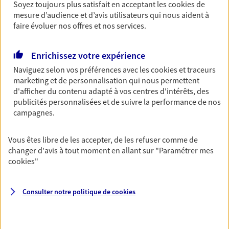
Soyez toujours plus satisfait en acceptant les
cookies
de
Découvrir les offres Épargne
mesure d’audience et d’avis utilisateurs qui nous aident à
faire évoluer nos offres et nos services.
Retraite
Enrichissez votre expérience
Préparez sereinement ce nouveau chapitre de
Naviguez selon vos préférences avec les
cookies et traceurs
votre vie avec les conseils d'un expert. Découvrez
marketing et de personnalisation qui nous permettent
notre solution PER (Plan Epargne Retraite)
d'afficher du contenu adapté à vos centres d'intérêts, des
spécialement conçue pour la retraite.
publicités personnalisées et de suivre la performance de nos
campagnes.
Découvrir l'offre Retraite
Vous êtes libre de les accepter, de les refuser comme de
Prévoyance
changer d'avis à tout moment en allant sur
"Paramétrer mes
Pour un avenir serein, assurez-vous avec notre
cookies
"
contrat prévoyance. Préservez vos proches en cas
d'accident ou de maladie en optant pour les
Consulter notre politique de
cookies
garanties incapacité temporaire totale de travail,
invalidité ou de décès.
Découvrir l'offre Prévoyance