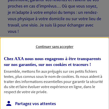
proches en cas d’imprévus… Où que vous soyez,
je m’adapte à votre emploi du temps : un rendez-
vous physique à votre domicile ou sur votre lieu de
travail, une visio. Je suis là pour échanger avec
vous !
Continuer sans accepter
Chez AXA nous nous engageons à être transparents
Nos offres phares
sur nos garanties, sur nos
cookies et traceurs
!
Ensemble, mettons fin aux préjugés sur ces petits fichiers
textes, plus connus sous le nom de
cookies
. Ils nous aident à
traiter des informations essentielles pour garantir la sécurité
Épargne
du site et faire évoluer votre expérience en ligne, dans le
Réalisez vos projets grâce à votre épargne : achat
respect de votre vie privée.
immobilier, études des enfants ou voyage autour
du monde… Épargnez à votre rythme et
Partagez vos attentes
simplement, selon votre profil.