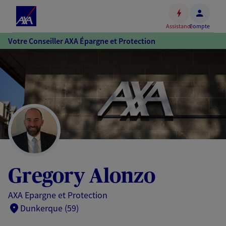
Espace
client
Assistance
Compte
Accéder
Votre Conseiller AXA Épargne et Protection
au
contenu
principal
Accéder
au
pied
de
page
Gregory Alonzo
AXA Epargne et Protection
Dunkerque (59)