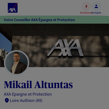
Espace
client
Assistance
Compte
Accéder
Votre Conseiller AXA Épargne et Protection
au
contenu
principal
Accéder
au
pied
de
page
Mikail Altuntas
AXA Epargne et Protection
Loire Authion (49)