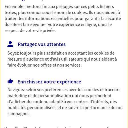
Ensemble, mettons fin aux préjugés sur ces petits fichiers
Découvrir les offres Épargne
textes, plus connus sous le nom de
cookies
. Ils nous aident à
traiter des informations essentielles pour garantir la sécurité
du site et faire évoluer votre expérience en ligne, dans le
Retraite
respect de votre vie privée.
Préparez sereinement ce nouveau chapitre de
votre vie avec les conseils d'un expert. Découvrez
Partagez vos attentes
notre solution PER (Plan Epargne Retraite)
spécialement conçue pour la retraite.
Soyez toujours plus satisfait en acceptant les
cookies
de
mesure d’audience et d’avis utilisateurs qui nous aident à
Découvrir l'offre Retraite
faire évoluer nos offres et nos services.
Enrichissez votre expérience
Prévoyance
Naviguez selon vos préférences avec les
cookies et traceurs
Pour un avenir serein, assurez-vous avec notre
marketing et de personnalisation qui nous permettent
contrat prévoyance. Préservez vos proches en cas
d'afficher du contenu adapté à vos centres d'intérêts, des
d'accident ou de maladie en optant pour les
publicités personnalisées et de suivre la performance de nos
garanties incapacité temporaire totale de travail,
campagnes.
invalidité ou de décès.
Découvrir l'offre Prévoyance